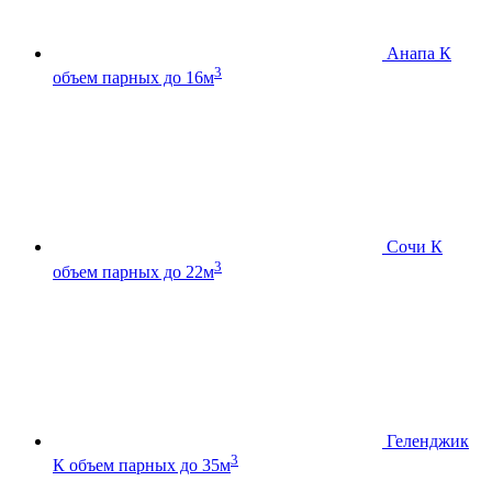
Анапа К
3
объем парных до 16м
Сочи К
3
объем парных до 22м
Геленджик
3
К
объем парных до 35м