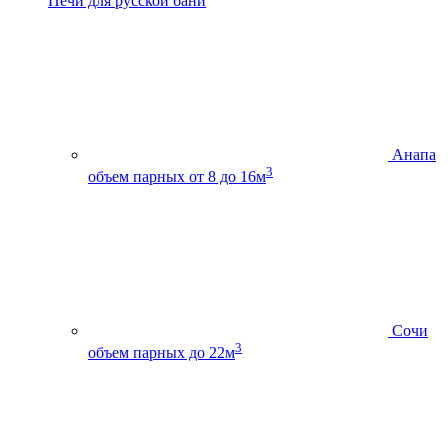
Печи для русской бани
Анапа
3
объем парных от 8 до 16м
Сочи
3
объем парных до 22м