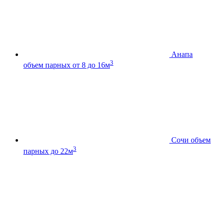
Анапа
3
объем парных от 8 до 16м
Сочи
объем
3
парных до 22м