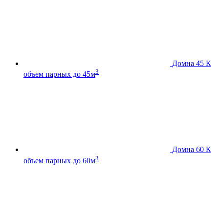
Домна 45 К
3
объем парных до 45м
Домна 60 К
3
объем парных до 60м