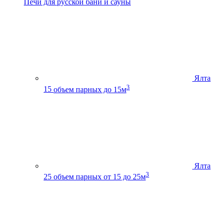
Печи для русской бани и сауны
Ялта
3
15
объем парных до 15м
Ялта
3
25
объем парных от 15 до 25м