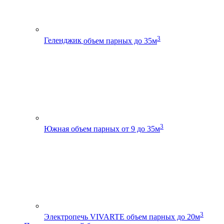
3
Геленджик
объем парных до 35м
3
Южная
объем парных от 9 до 35м
3
Электропечь VIVARTE
объем парных до 20м