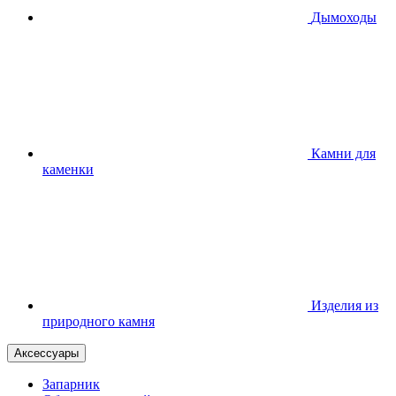
Дымоходы
Камни для
каменки
Изделия из
природного камня
Аксессуары
Запарник