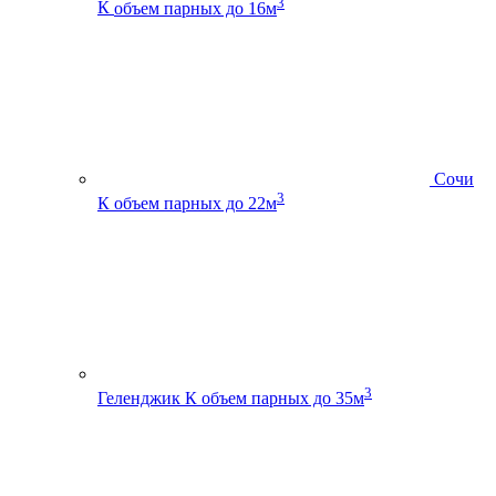
3
К
объем парных до 16м
Сочи
3
К
объем парных до 22м
3
Геленджик К
объем парных до 35м