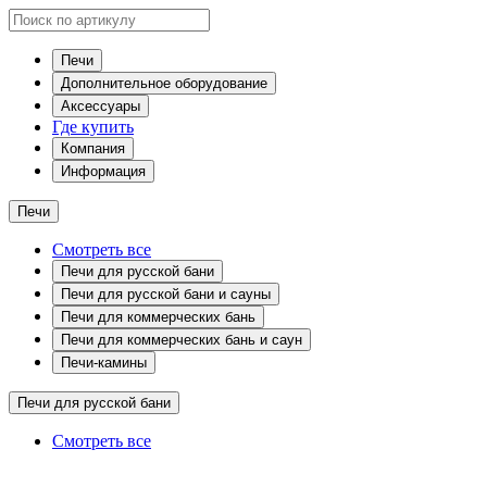
Печи
Дополнительное оборудование
Аксессуары
Где купить
Компания
Информация
Печи
Смотреть все
Печи для русской бани
Печи для русской бани и сауны
Печи для коммерческих бань
Печи для коммерческих бань и саун
Печи-камины
Печи для русской бани
Смотреть все