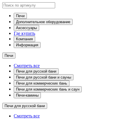
Печи
Дополнительное оборудование
Аксессуары
Где купить
Компания
Информация
Печи
Смотреть все
Печи для русской бани
Печи для русской бани и сауны
Печи для коммерческих бань
Печи для коммерческих бань и саун
Печи-камины
Печи для русской бани
Смотреть все