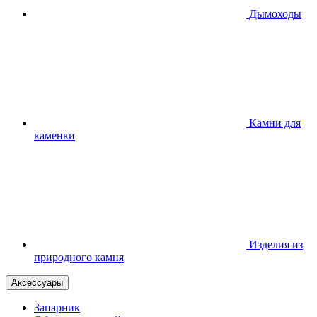
Дымоходы
Камни для
каменки
Изделия из
природного камня
Аксессуары
Запарник