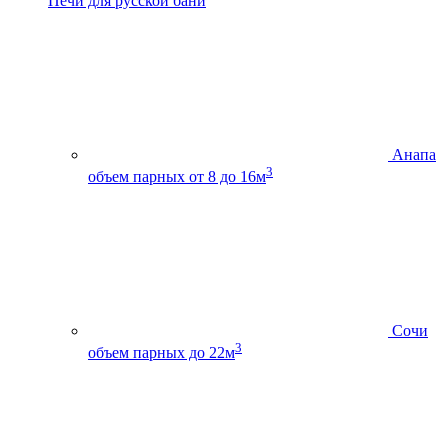
Печи для русской бани
Анапа
3
объем парных от 8 до 16м
Сочи
3
объем парных до 22м