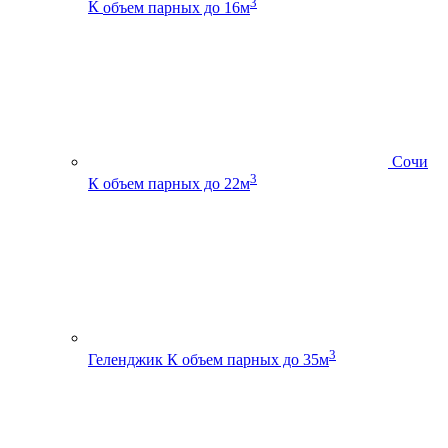
3
К
объем парных до 16м
Сочи
3
К
объем парных до 22м
3
Геленджик К
объем парных до 35м