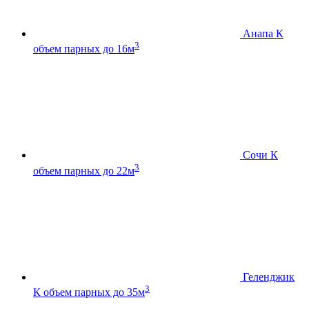
Анапа К
3
объем парных до 16м
Сочи К
3
объем парных до 22м
Геленджик
3
К
объем парных до 35м