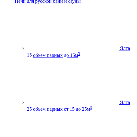
Печи для русской бани и сауны
Ялта
3
15
объем парных до 15м
Ялта
3
25
объем парных от 15 до 25м