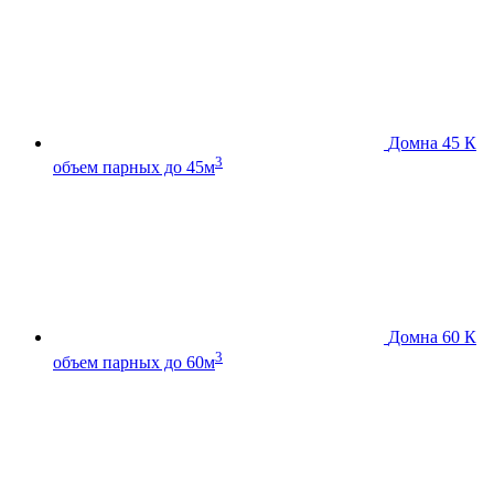
Домна 45 К
3
объем парных до 45м
Домна 60 К
3
объем парных до 60м