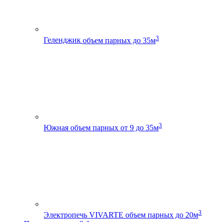
3
Геленджик
объем парных до 35м
3
Южная
объем парных от 9 до 35м
3
Электропечь VIVARTE
объем парных до 20м