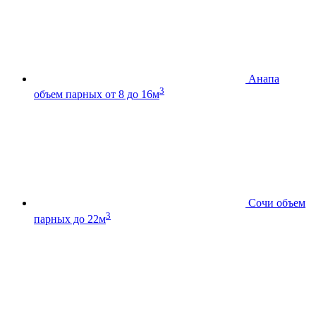
Анапа
3
объем парных от 8 до 16м
Сочи
объем
3
парных до 22м