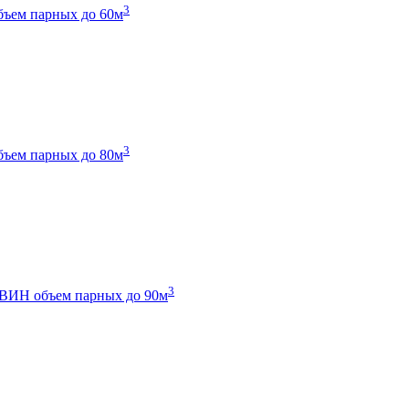
3
бъем парных до 60м
3
бъем парных до 80м
3
 ТВИН
объем парных до 90м