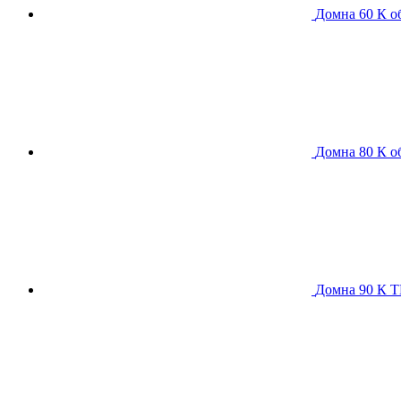
Домна 60 К
о
Домна 80 К
о
Домна 90 К