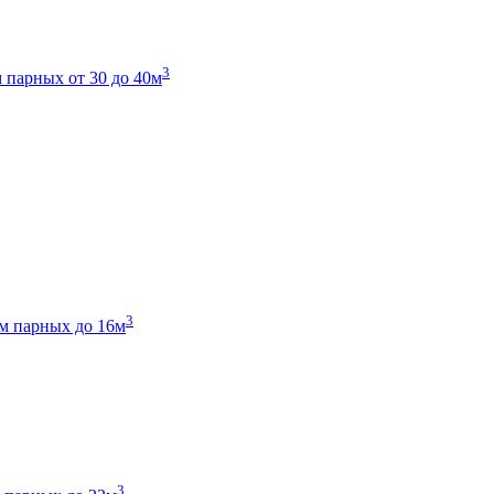
3
 парных от 30 до 40м
3
м парных до 16м
3