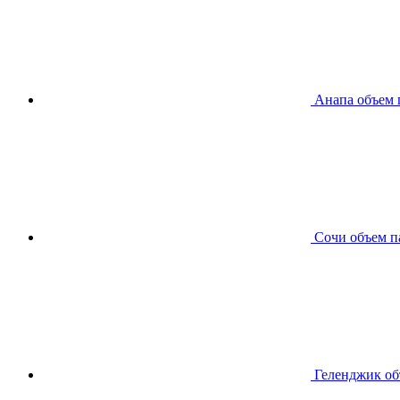
Анапа
объем 
Сочи
объем п
Геленджик
об