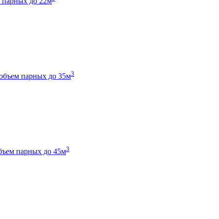
 парных до 22м
3
объем парных до 35м
3
бъем парных до 45м