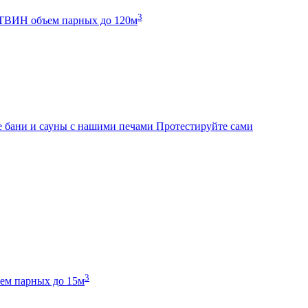
3
К ТВИН
объем парных до 120м
 бани и сауны с нашими печами
Протестируйте сами
3
ем парных до 15м