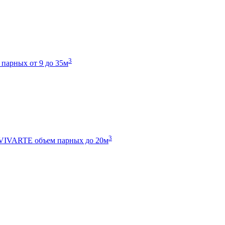
3
 парных от 9 до 35м
3
 VIVARTE
объем парных до 20м