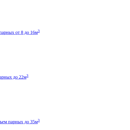
3
парных от 8 до 16м
3
арных до 22м
3
ъем парных до 35м