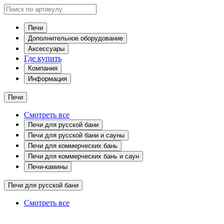
Печи
Дополнительное оборудование
Аксессуары
Где купить
Компания
Информация
Печи
Смотреть все
Печи для русской бани
Печи для русской бани и сауны
Печи для коммерческих бань
Печи для коммерческих бань и саун
Печи-камины
Печи для русской бани
Смотреть все