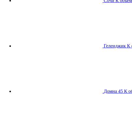
Сочи К
объем
Геленджик К
Домна 45 К
о