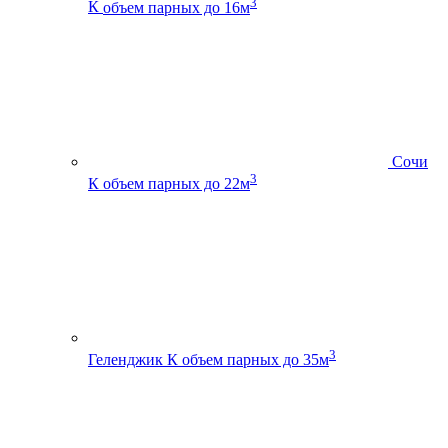
3
К
объем парных до 16м
Сочи
3
К
объем парных до 22м
3
Геленджик К
объем парных до 35м