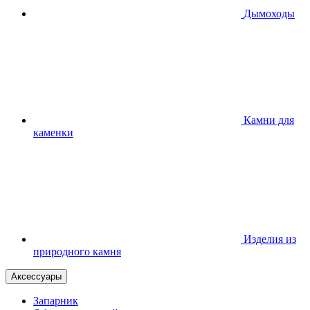
Дымоходы
Камни для
каменки
Изделия из
природного камня
Аксессуары
Запарник