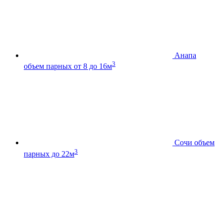
Анапа
3
объем парных от 8 до 16м
Сочи
объем
3
парных до 22м