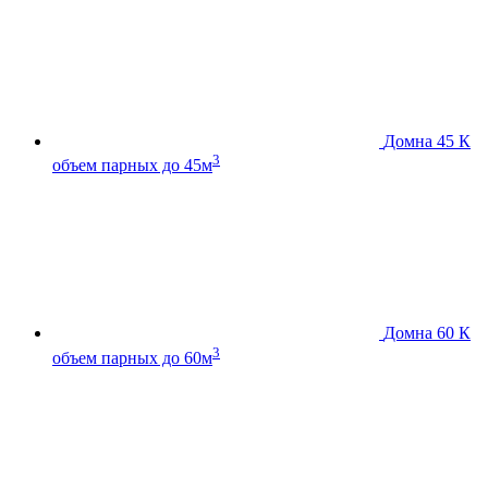
Домна 45 К
3
объем парных до 45м
Домна 60 К
3
объем парных до 60м