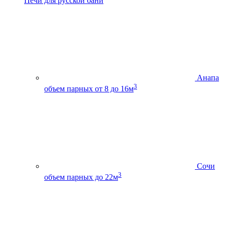
Печи для русской бани
Анапа
3
объем парных от 8 до 16м
Сочи
3
объем парных до 22м