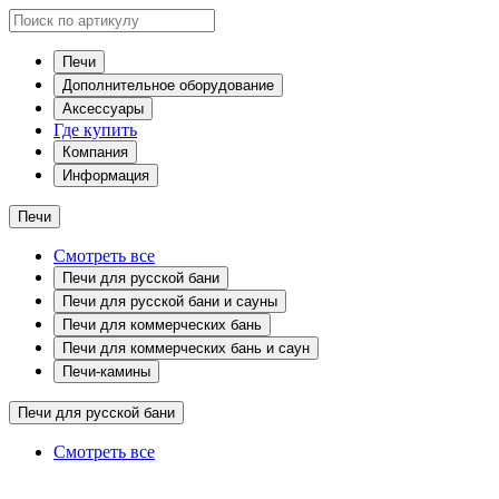
Печи
Дополнительное оборудование
Аксессуары
Где купить
Компания
Информация
Печи
Смотреть все
Печи для русской бани
Печи для русской бани и сауны
Печи для коммерческих бань
Печи для коммерческих бань и саун
Печи-камины
Печи для русской бани
Смотреть все