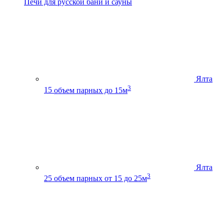
Печи для русской бани и сауны
Ялта
3
15
объем парных до 15м
Ялта
3
25
объем парных от 15 до 25м