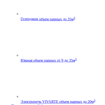
3
Геленджик
объем парных до 35м
3
Южная
объем парных от 9 до 35м
3
Электропечь VIVARTE
объем парных до 20м