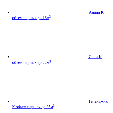
Анапа К
3
объем парных до 16м
Сочи К
3
объем парных до 22м
Геленджик
3
К
объем парных до 35м