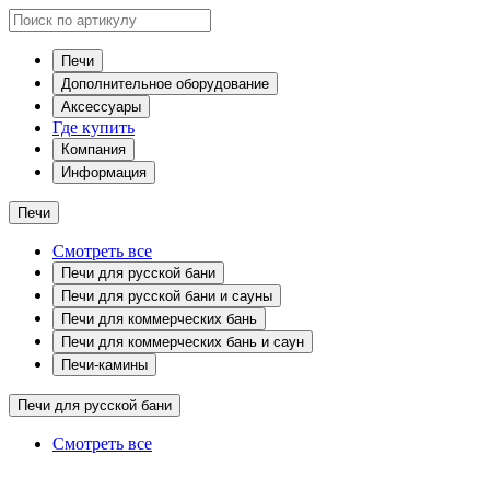
Печи
Дополнительное оборудование
Аксессуары
Где купить
Компания
Информация
Печи
Смотреть все
Печи для русской бани
Печи для русской бани и сауны
Печи для коммерческих бань
Печи для коммерческих бань и саун
Печи-камины
Печи для русской бани
Смотреть все