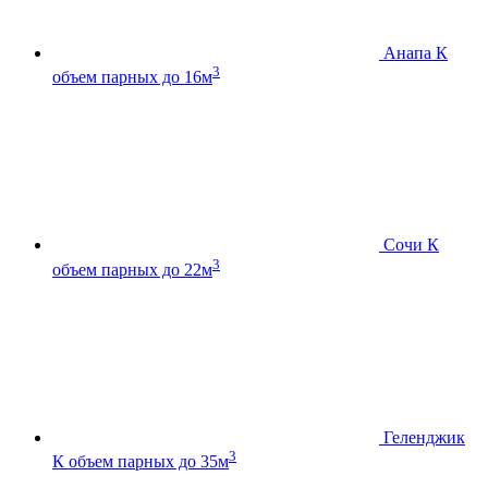
Анапа К
3
объем парных до 16м
Сочи К
3
объем парных до 22м
Геленджик
3
К
объем парных до 35м