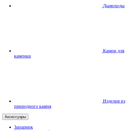
Дымоходы
Камни для
каменки
Изделия из
природного камня
Аксессуары
Запарник