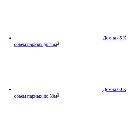
Домна 45 К
3
объем парных до 45м
Домна 60 К
3
объем парных до 60м