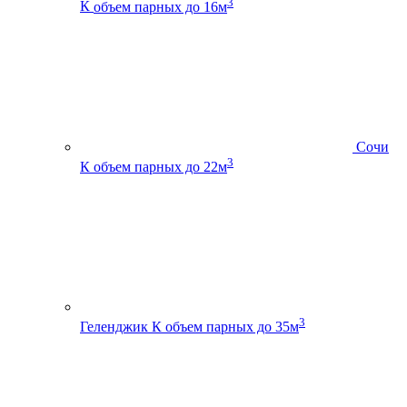
3
К
объем парных до 16м
Сочи
3
К
объем парных до 22м
3
Геленджик К
объем парных до 35м