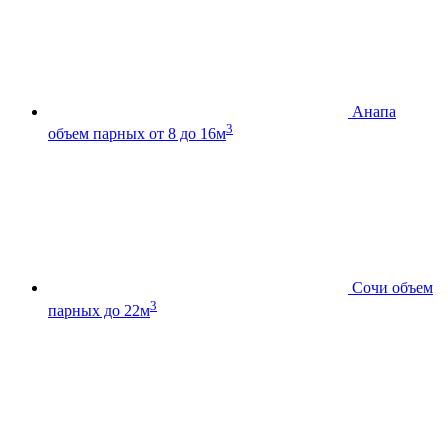
Анапа
3
объем парных от 8 до 16м
Сочи
объем
3
парных до 22м