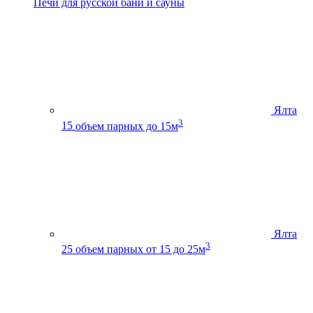
Печи для русской бани и сауны
Ялта
3
15
объем парных до 15м
Ялта
3
25
объем парных от 15 до 25м