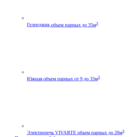
3
Геленджик
объем парных до 35м
3
Южная
объем парных от 9 до 35м
3
Электропечь VIVARTE
объем парных до 20м