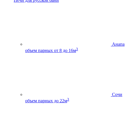
Печи для русской бани
Анапа
3
объем парных от 8 до 16м
Сочи
3
объем парных до 22м