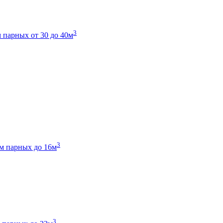
3
 парных от 30 до 40м
3
м парных до 16м
3