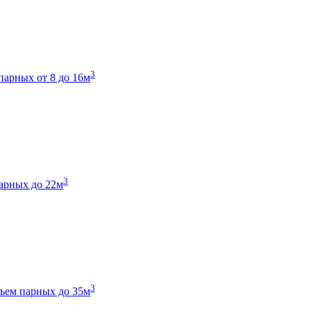
3
парных от 8 до 16м
3
арных до 22м
3
ъем парных до 35м