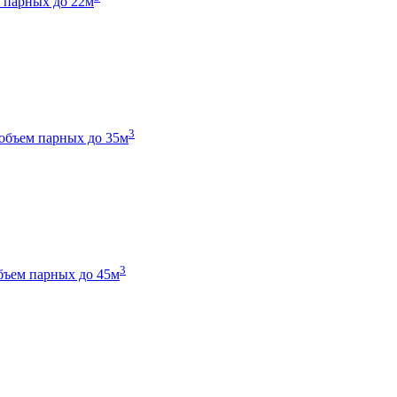
 парных до 22м
3
объем парных до 35м
3
бъем парных до 45м