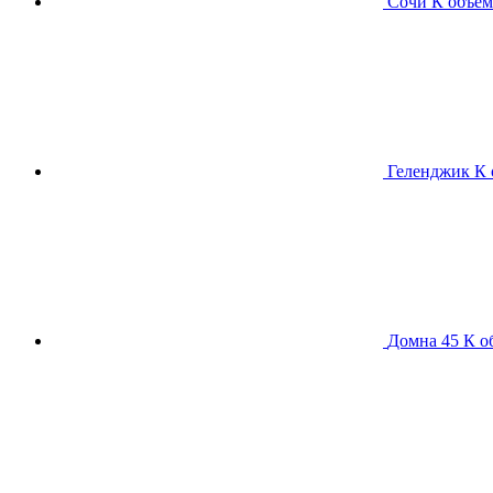
Сочи К
объем
Геленджик К
Домна 45 К
о