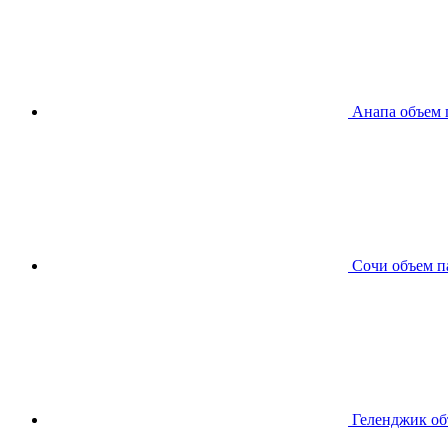
Анапа
объем 
Сочи
объем п
Геленджик
об