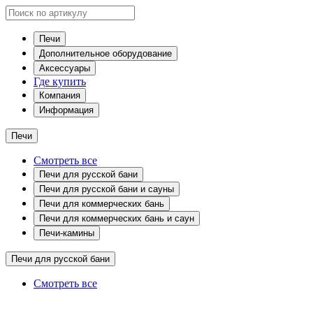
Печи
Дополнительное оборудование
Аксессуары
Где купить
Компания
Информация
Печи
Смотреть все
Печи для русской бани
Печи для русской бани и сауны
Печи для коммерческих бань
Печи для коммерческих бань и саун
Печи-камины
Печи для русской бани
Смотреть все