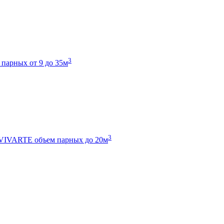
3
 парных от 9 до 35м
3
 VIVARTE
объем парных до 20м