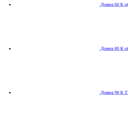
Домна 60 К
о
Домна 80 К
о
Домна 90 К