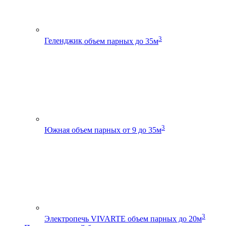
3
Геленджик
объем парных до 35м
3
Южная
объем парных от 9 до 35м
3
Электропечь VIVARTE
объем парных до 20м