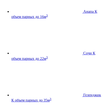
Анапа К
3
объем парных до 16м
Сочи К
3
объем парных до 22м
Геленджик
3
К
объем парных до 35м