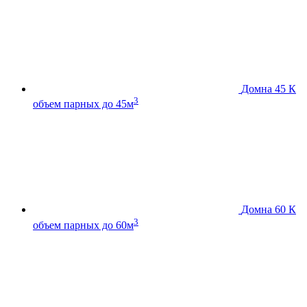
Домна 45 К
3
объем парных до 45м
Домна 60 К
3
объем парных до 60м