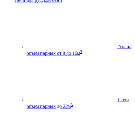
Печи для русской бани
Анапа
3
объем парных от 8 до 16м
Сочи
3
объем парных до 22м