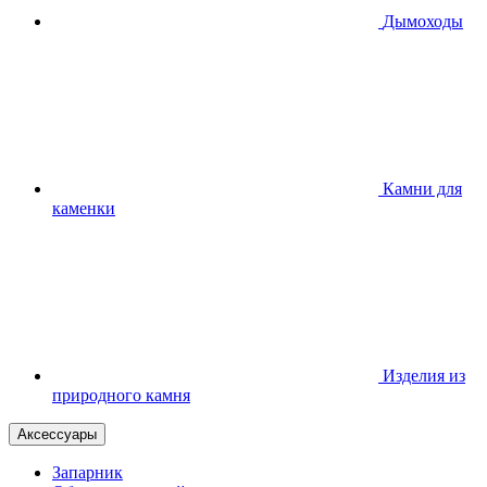
Дымоходы
Камни для
каменки
Изделия из
природного камня
Аксессуары
Запарник