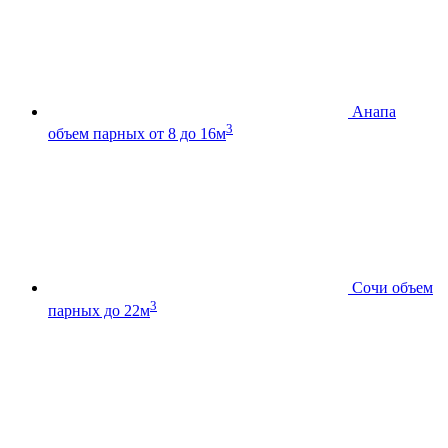
Анапа
3
объем парных от 8 до 16м
Сочи
объем
3
парных до 22м