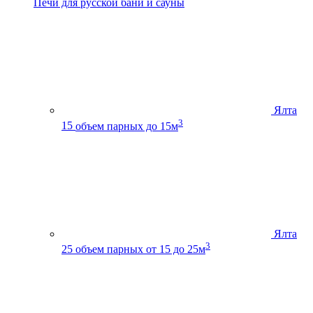
Печи для русской бани и сауны
Ялта
3
15
объем парных до 15м
Ялта
3
25
объем парных от 15 до 25м