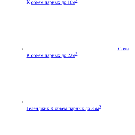
3
К
объем парных до 16м
Сочи
3
К
объем парных до 22м
3
Геленджик К
объем парных до 35м