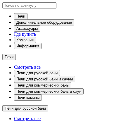
Печи
Дополнительное оборудование
Аксессуары
Где купить
Компания
Информация
Печи
Смотреть все
Печи для русской бани
Печи для русской бани и сауны
Печи для коммерческих бань
Печи для коммерческих бань и саун
Печи-камины
Печи для русской бани
Смотреть все