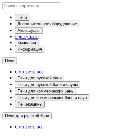
Печи
Дополнительное оборудование
Аксессуары
Где купить
Компания
Информация
Печи
Смотреть все
Печи для русской бани
Печи для русской бани и сауны
Печи для коммерческих бань
Печи для коммерческих бань и саун
Печи-камины
Печи для русской бани
Смотреть все