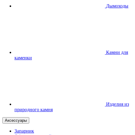
Дымоходы
Камни для
каменки
Изделия из
природного камня
Аксессуары
Запарник