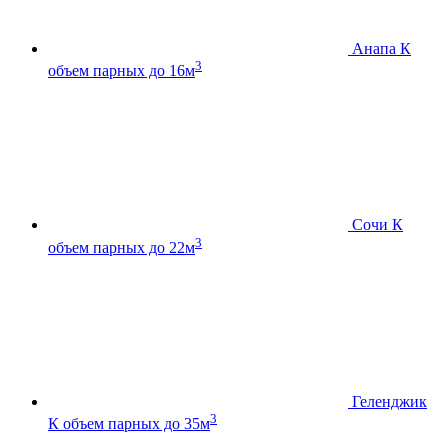
Анапа К
3
объем парных до 16м
Сочи К
3
объем парных до 22м
Геленджик
3
К
объем парных до 35м