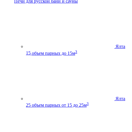
Печи для русской бани и сауны
Ялта
3
15
объем парных до 15м
Ялта
3
25
объем парных от 15 до 25м