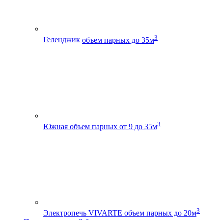
3
Геленджик
объем парных до 35м
3
Южная
объем парных от 9 до 35м
3
Электропечь VIVARTE
объем парных до 20м