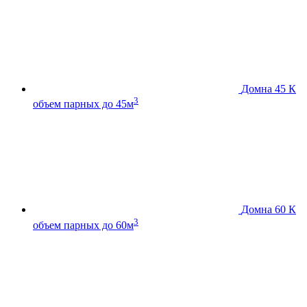
Домна 45 К
3
объем парных до 45м
Домна 60 К
3
объем парных до 60м