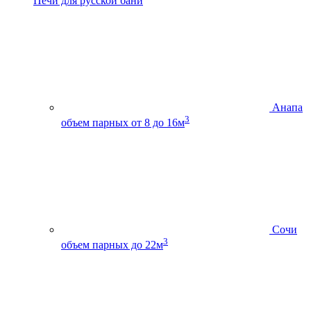
Печи для русской бани
Анапа
3
объем парных от 8 до 16м
Сочи
3
объем парных до 22м