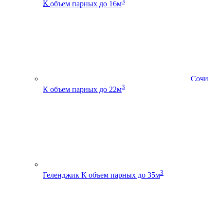
3
К
объем парных до 16м
Сочи
3
К
объем парных до 22м
3
Геленджик К
объем парных до 35м