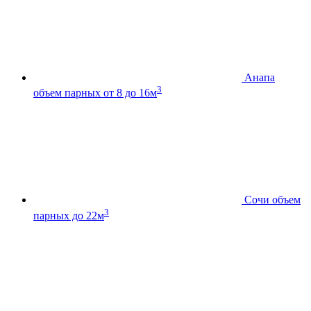
Анапа
3
объем парных от 8 до 16м
Сочи
объем
3
парных до 22м