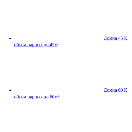
Домна 45 К
3
объем парных до 45м
Домна 60 К
3
объем парных до 60м