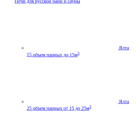
Печи для русской бани и сауны
Ялта
3
15
объем парных до 15м
Ялта
3
25
объем парных от 15 до 25м