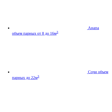
Анапа
3
объем парных от 8 до 16м
Сочи
объем
3
парных до 22м