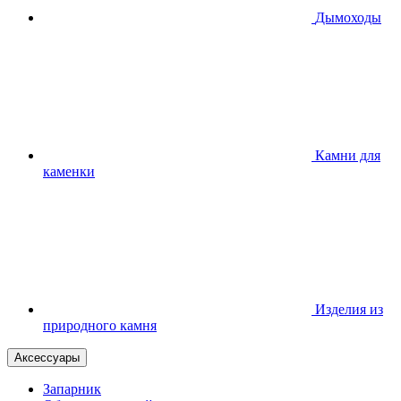
Дымоходы
Камни для
каменки
Изделия из
природного камня
Аксессуары
Запарник