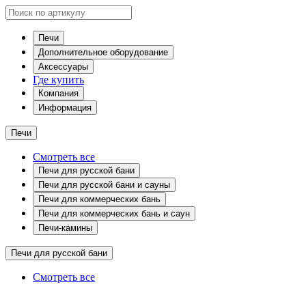
Печи
Дополнительное оборудование
Аксессуары
Где купить
Компания
Информация
Печи
Смотреть все
Печи для русской бани
Печи для русской бани и сауны
Печи для коммерческих бань
Печи для коммерческих бань и саун
Печи-камины
Печи для русской бани
Смотреть все