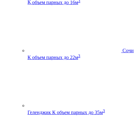
3
К
объем парных до 16м
Сочи
3
К
объем парных до 22м
3
Геленджик К
объем парных до 35м