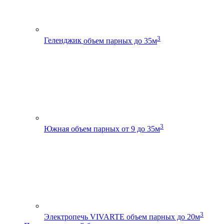
3
Геленджик
объем парных до 35м
3
Южная
объем парных от 9 до 35м
3
Электропечь VIVARTE
объем парных до 20м