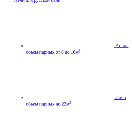
Печи для русской бани
Анапа
3
объем парных от 8 до 16м
Сочи
3
объем парных до 22м