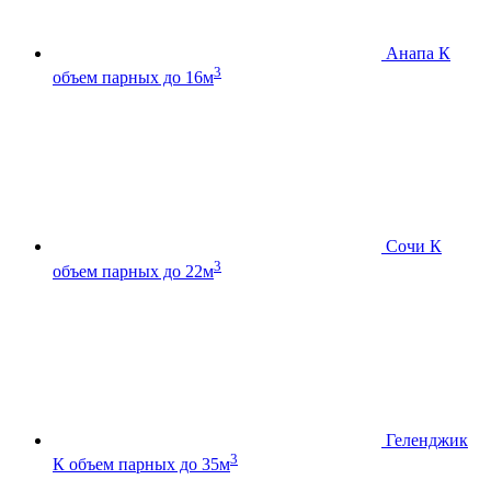
Анапа К
3
объем парных до 16м
Сочи К
3
объем парных до 22м
Геленджик
3
К
объем парных до 35м