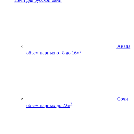
Печи для русской бани
Анапа
3
объем парных от 8 до 16м
Сочи
3
объем парных до 22м