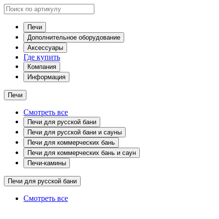
Печи
Дополнительное оборудование
Аксессуары
Где купить
Компания
Информация
Печи
Смотреть все
Печи для русской бани
Печи для русской бани и сауны
Печи для коммерческих бань
Печи для коммерческих бань и саун
Печи-камины
Печи для русской бани
Смотреть все