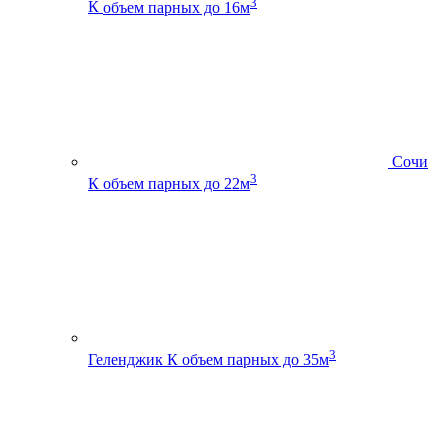
3
К
объем парных до 16м
Сочи
3
К
объем парных до 22м
3
Геленджик К
объем парных до 35м