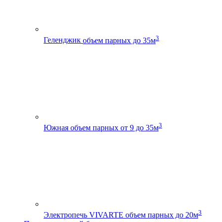
3
Геленджик
объем парных до 35м
3
Южная
объем парных от 9 до 35м
3
Электропечь VIVARTE
объем парных до 20м