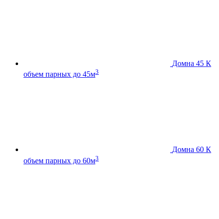
Домна 45 К
3
объем парных до 45м
Домна 60 К
3
объем парных до 60м