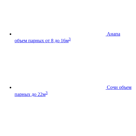
Анапа
3
объем парных от 8 до 16м
Сочи
объем
3
парных до 22м