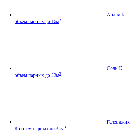
Анапа К
3
объем парных до 16м
Сочи К
3
объем парных до 22м
Геленджик
3
К
объем парных до 35м