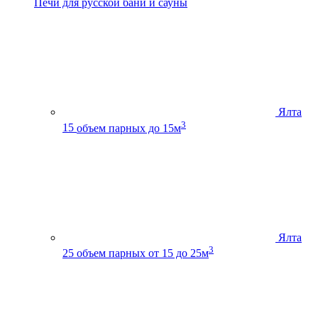
Печи для русской бани и сауны
Ялта
3
15
объем парных до 15м
Ялта
3
25
объем парных от 15 до 25м