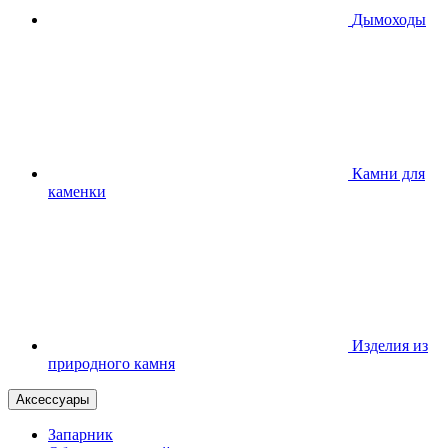
Дымоходы
Камни для
каменки
Изделия из
природного камня
Аксессуары
Запарник