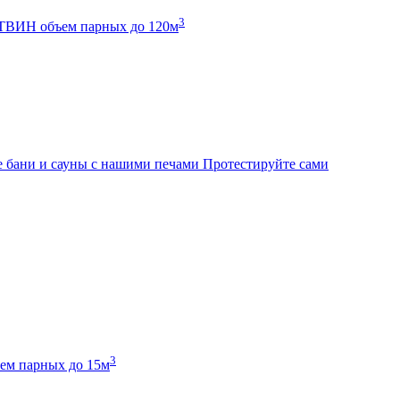
3
К ТВИН
объем парных до 120м
 бани и сауны с нашими печами
Протестируйте сами
3
ем парных до 15м