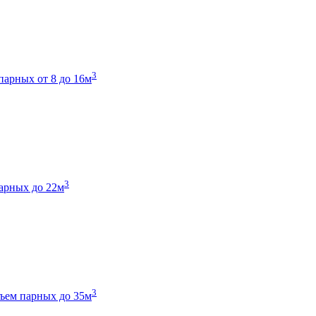
3
парных от 8 до 16м
3
арных до 22м
3
ъем парных до 35м