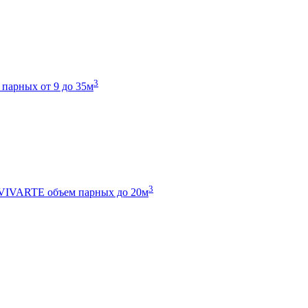
3
 парных от 9 до 35м
3
 VIVARTE
объем парных до 20м