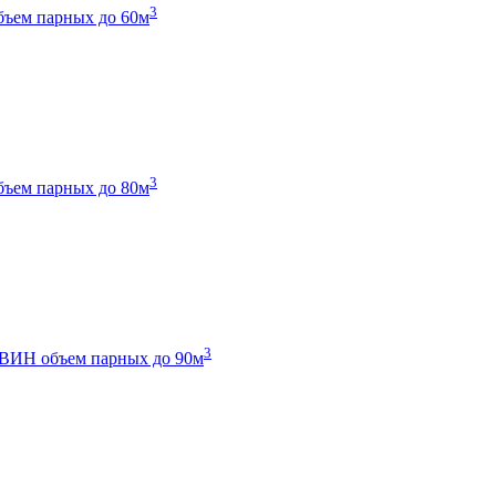
3
бъем парных до 60м
3
бъем парных до 80м
3
 ТВИН
объем парных до 90м