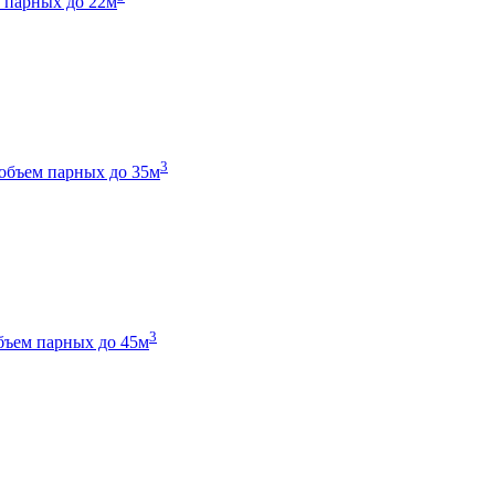
 парных до 22м
3
объем парных до 35м
3
бъем парных до 45м