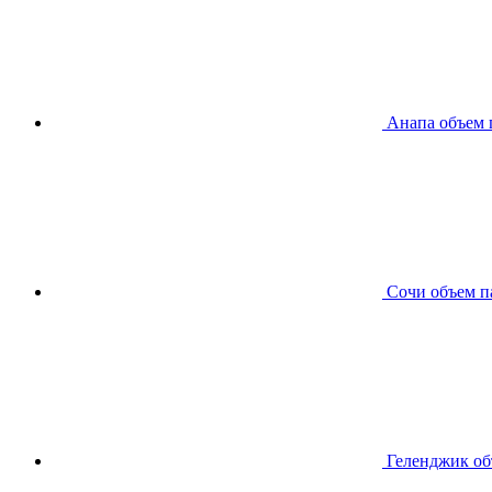
Анапа
объем 
Сочи
объем п
Геленджик
об