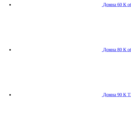
Домна 60 К
о
Домна 80 К
о
Домна 90 К