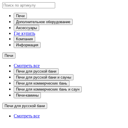
Печи
Дополнительное оборудование
Аксессуары
Где купить
Компания
Информация
Печи
Смотреть все
Печи для русской бани
Печи для русской бани и сауны
Печи для коммерческих бань
Печи для коммерческих бань и саун
Печи-камины
Печи для русской бани
Смотреть все