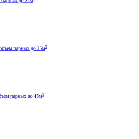
 парных до 22м
3
объем парных до 35м
3
бъем парных до 45м