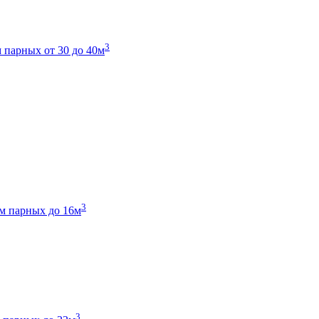
3
 парных от 30 до 40м
3
м парных до 16м
3