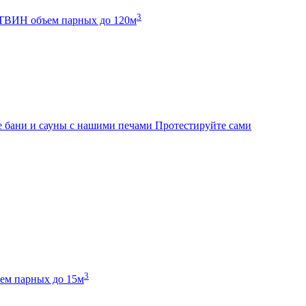
3
К ТВИН
объем парных до 120м
 бани и сауны с нашими печами
Протестируйте сами
3
ем парных до 15м