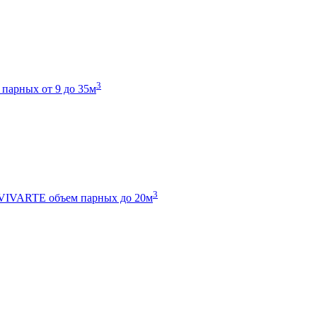
3
 парных от 9 до 35м
3
 VIVARTE
объем парных до 20м