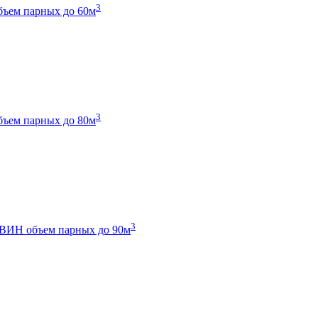
3
бъем парных до 60м
3
бъем парных до 80м
3
 ТВИН
объем парных до 90м