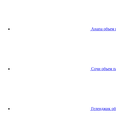
Анапа
объем 
Сочи
объем п
Геленджик
об