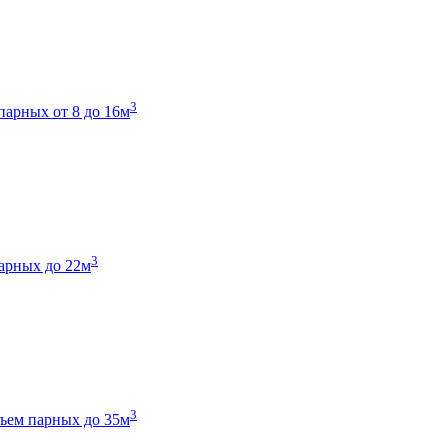
3
парных от 8 до 16м
3
арных до 22м
3
ъем парных до 35м