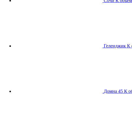
Сочи К
объем
Геленджик К
Домна 45 К
о