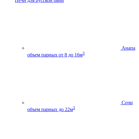
Печи для русской бани
Анапа
3
объем парных от 8 до 16м
Сочи
3
объем парных до 22м