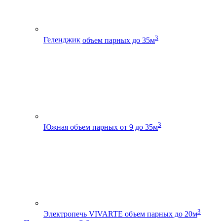
3
Геленджик
объем парных до 35м
3
Южная
объем парных от 9 до 35м
3
Электропечь VIVARTE
объем парных до 20м