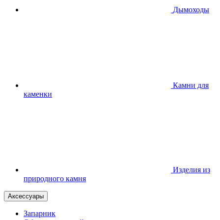
Дымоходы
Камни для
каменки
Изделия из
природного камня
Аксессуары
Запарник