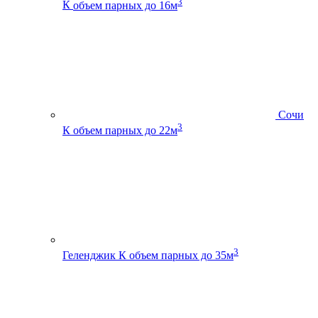
3
К
объем парных до 16м
Сочи
3
К
объем парных до 22м
3
Геленджик К
объем парных до 35м