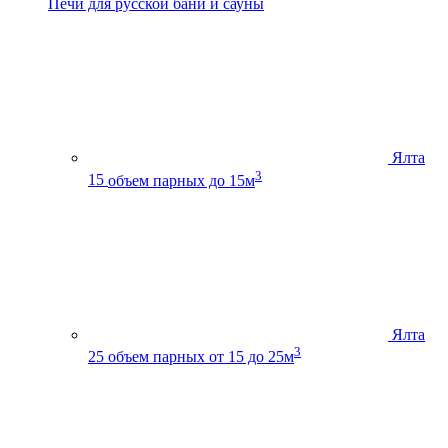
Печи для русской бани и сауны
Ялта
3
15
объем парных до 15м
Ялта
3
25
объем парных от 15 до 25м