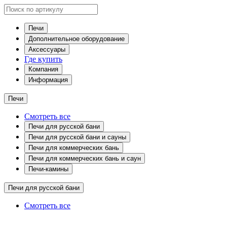
Печи
Дополнительное оборудование
Аксессуары
Где купить
Компания
Информация
Печи
Смотреть все
Печи для русской бани
Печи для русской бани и сауны
Печи для коммерческих бань
Печи для коммерческих бань и саун
Печи-камины
Печи для русской бани
Смотреть все