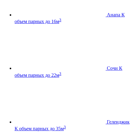
Анапа К
3
объем парных до 16м
Сочи К
3
объем парных до 22м
Геленджик
3
К
объем парных до 35м