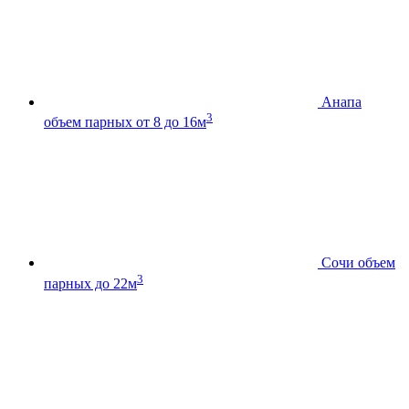
Анапа
3
объем парных от 8 до 16м
Сочи
объем
3
парных до 22м