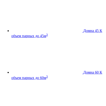
Домна 45 К
3
объем парных до 45м
Домна 60 К
3
объем парных до 60м