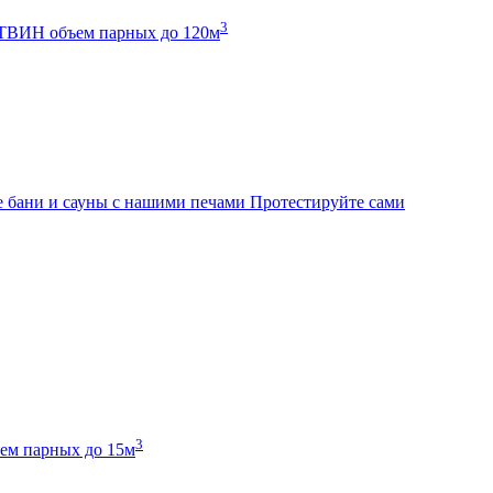
3
К ТВИН
объем парных до 120м
 бани и сауны с нашими печами
Протестируйте сами
3
ем парных до 15м