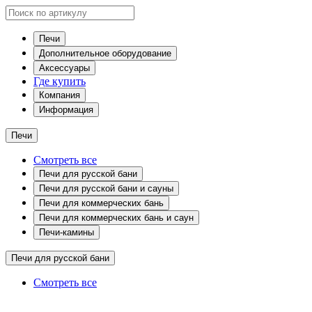
Печи
Дополнительное оборудование
Аксессуары
Где купить
Компания
Информация
Печи
Смотреть все
Печи для русской бани
Печи для русской бани и сауны
Печи для коммерческих бань
Печи для коммерческих бань и саун
Печи-камины
Печи для русской бани
Смотреть все