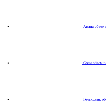
Анапа
объем 
Сочи
объем п
Геленджик
об