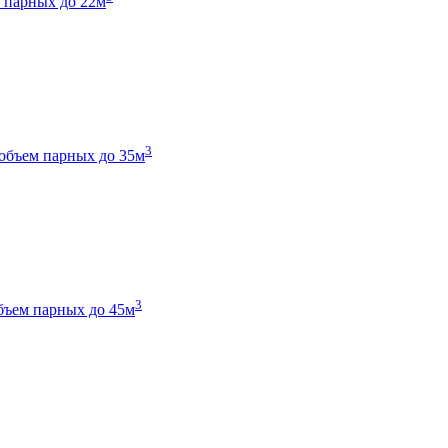
 парных до 22м
3
объем парных до 35м
3
бъем парных до 45м