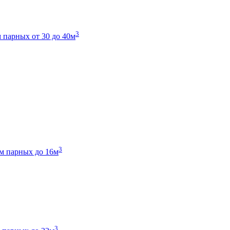
3
 парных от 30 до 40м
3
м парных до 16м
3