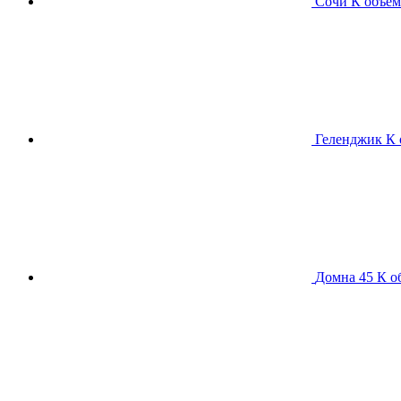
Сочи К
объем
Геленджик К
Домна 45 К
о