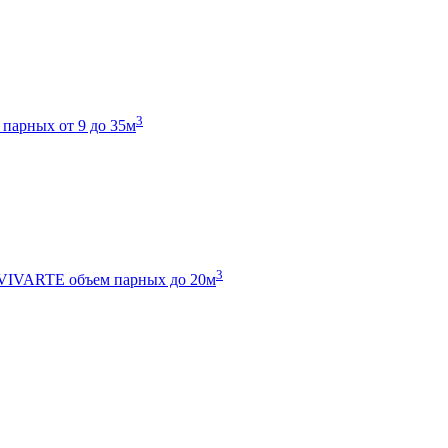
3
 парных от 9 до 35м
3
 VIVARTE
объем парных до 20м