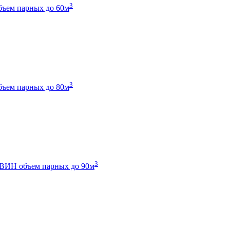
3
бъем парных до 60м
3
бъем парных до 80м
3
 ТВИН
объем парных до 90м