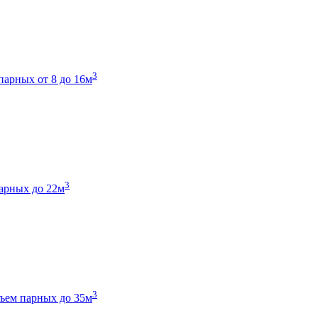
3
парных от 8 до 16м
3
арных до 22м
3
ъем парных до 35м