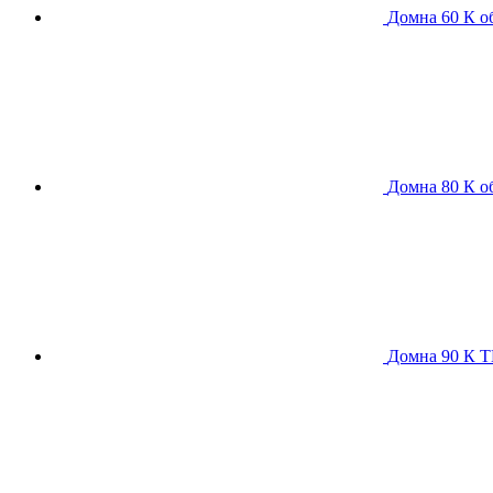
Домна 60 К
о
Домна 80 К
о
Домна 90 К