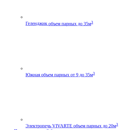
3
Геленджик
объем парных до 35м
3
Южная
объем парных от 9 до 35м
3
Электропечь VIVARTE
объем парных до 20м