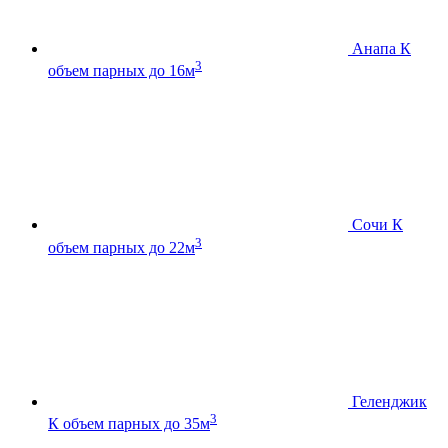
Анапа К
3
объем парных до 16м
Сочи К
3
объем парных до 22м
Геленджик
3
К
объем парных до 35м