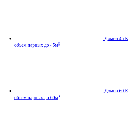
Домна 45 К
3
объем парных до 45м
Домна 60 К
3
объем парных до 60м