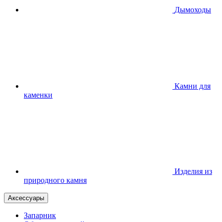
Дымоходы
Камни для
каменки
Изделия из
природного камня
Аксессуары
Запарник