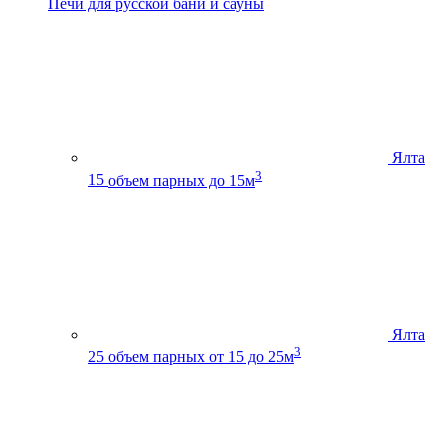
Печи для русской бани и сауны
Ялта
3
15
объем парных до 15м
Ялта
3
25
объем парных от 15 до 25м