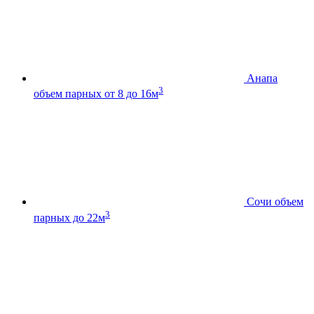
Анапа
3
объем парных от 8 до 16м
Сочи
объем
3
парных до 22м