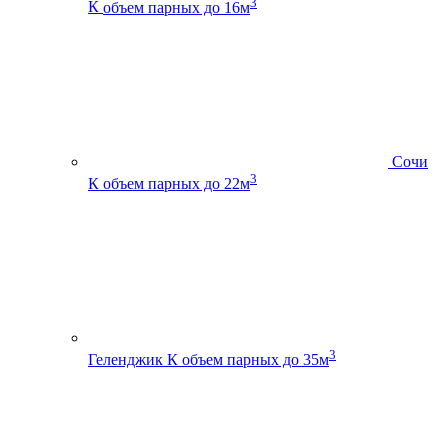
3
К
объем парных до 16м
Сочи
3
К
объем парных до 22м
3
Геленджик К
объем парных до 35м