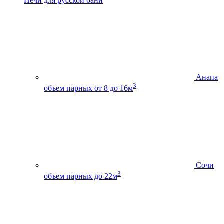
Печи для русской бани
Анапа
3
объем парных от 8 до 16м
Сочи
3
объем парных до 22м