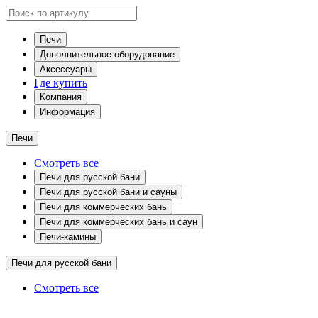
Печи
Дополнительное оборудование
Аксессуары
Где купить
Компания
Информация
Печи
Смотреть все
Печи для русской бани
Печи для русской бани и сауны
Печи для коммерческих бань
Печи для коммерческих бань и саун
Печи-камины
Печи для русской бани
Смотреть все