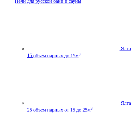
Печи для русской бани и сауны
Ялта
3
15
объем парных до 15м
Ялта
3
25
объем парных от 15 до 25м