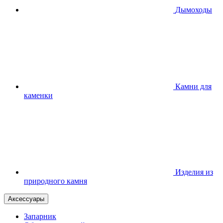
Дымоходы
Камни для
каменки
Изделия из
природного камня
Аксессуары
Запарник