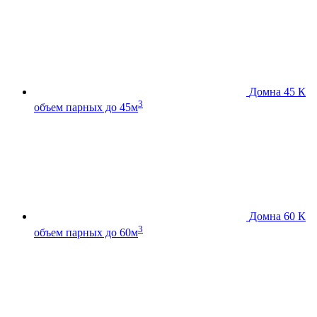
Домна 45 К
3
объем парных до 45м
Домна 60 К
3
объем парных до 60м