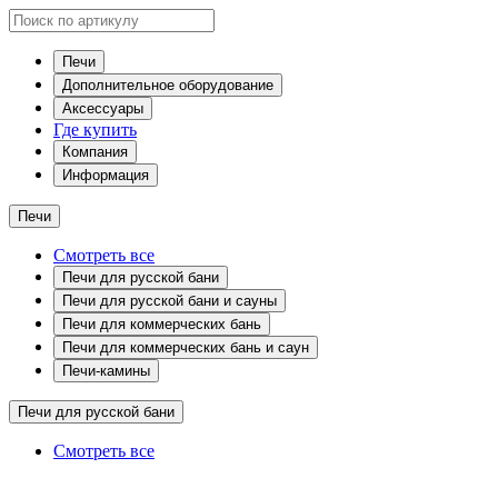
Печи
Дополнительное оборудование
Аксессуары
Где купить
Компания
Информация
Печи
Смотреть все
Печи для русской бани
Печи для русской бани и сауны
Печи для коммерческих бань
Печи для коммерческих бань и саун
Печи-камины
Печи для русской бани
Смотреть все