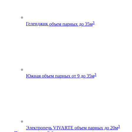
3
Геленджик
объем парных до 35м
3
Южная
объем парных от 9 до 35м
3
Электропечь VIVARTE
объем парных до 20м