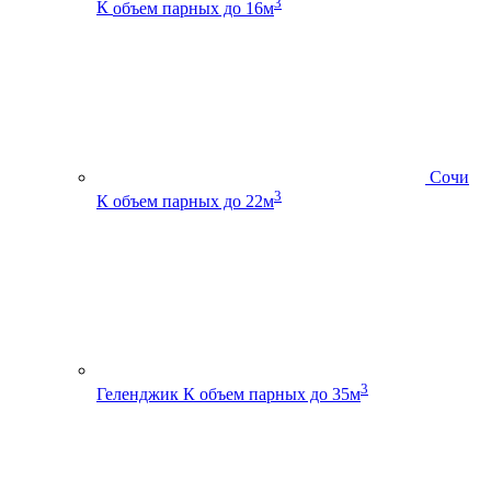
3
К
объем парных до 16м
Сочи
3
К
объем парных до 22м
3
Геленджик К
объем парных до 35м