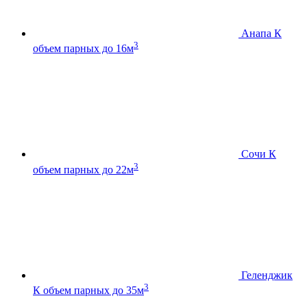
Анапа К
3
объем парных до 16м
Сочи К
3
объем парных до 22м
Геленджик
3
К
объем парных до 35м