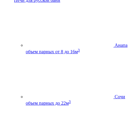
Печи для русской бани
Анапа
3
объем парных от 8 до 16м
Сочи
3
объем парных до 22м