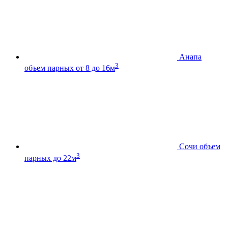
Анапа
3
объем парных от 8 до 16м
Сочи
объем
3
парных до 22м