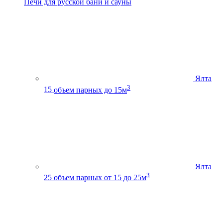
Печи для русской бани и сауны
Ялта
3
15
объем парных до 15м
Ялта
3
25
объем парных от 15 до 25м