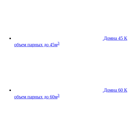
Домна 45 К
3
объем парных до 45м
Домна 60 К
3
объем парных до 60м