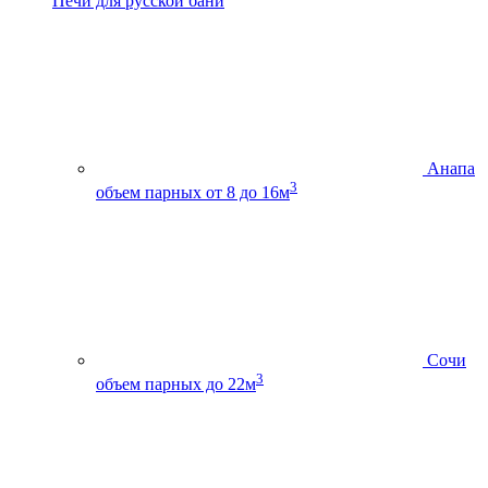
Печи для русской бани
Анапа
3
объем парных от 8 до 16м
Сочи
3
объем парных до 22м