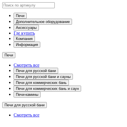
Печи
Дополнительное оборудование
Аксессуары
Где купить
Компания
Информация
Печи
Смотреть все
Печи для русской бани
Печи для русской бани и сауны
Печи для коммерческих бань
Печи для коммерческих бань и саун
Печи-камины
Печи для русской бани
Смотреть все