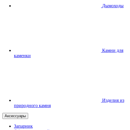
Дымоходы
Камни для
каменки
Изделия из
природного камня
Аксессуары
Запарник