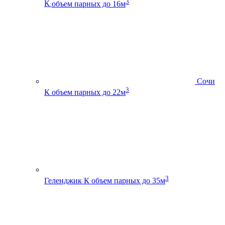
3
К
объем парных до 16м
Сочи
3
К
объем парных до 22м
3
Геленджик К
объем парных до 35м