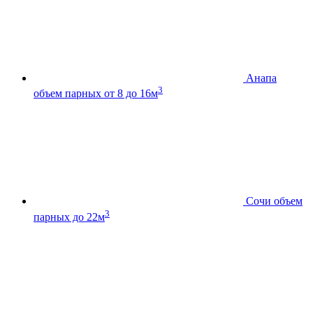
Анапа
3
объем парных от 8 до 16м
Сочи
объем
3
парных до 22м