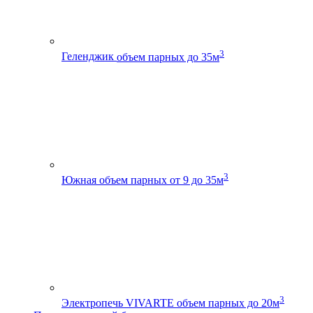
3
Геленджик
объем парных до 35м
3
Южная
объем парных от 9 до 35м
3
Электропечь VIVARTE
объем парных до 20м