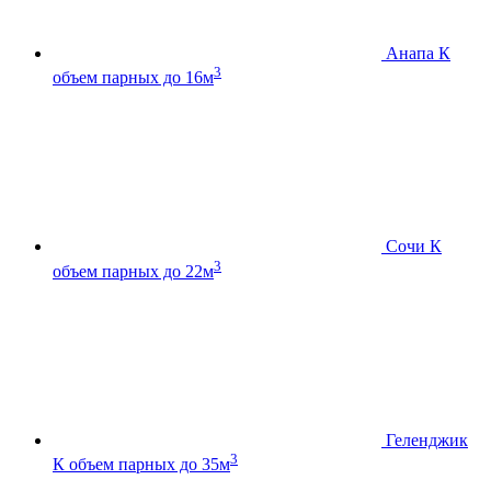
Анапа К
3
объем парных до 16м
Сочи К
3
объем парных до 22м
Геленджик
3
К
объем парных до 35м