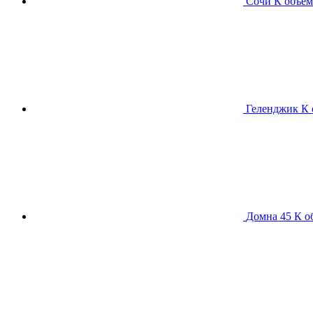
Сочи К
объем
Геленджик К
Домна 45 К
о