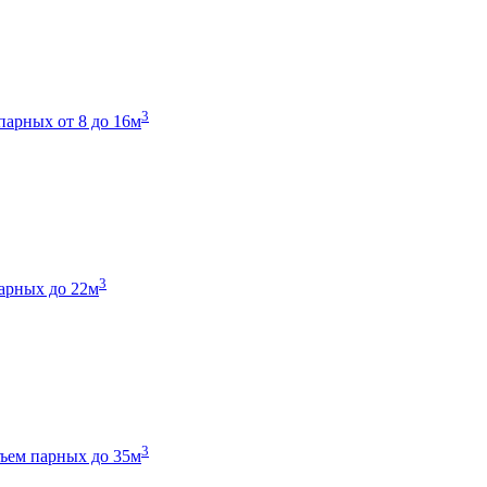
3
парных от 8 до 16м
3
арных до 22м
3
ъем парных до 35м