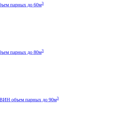
3
бъем парных до 60м
3
бъем парных до 80м
3
 ТВИН
объем парных до 90м