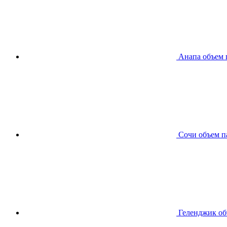
Анапа
объем 
Сочи
объем п
Геленджик
об