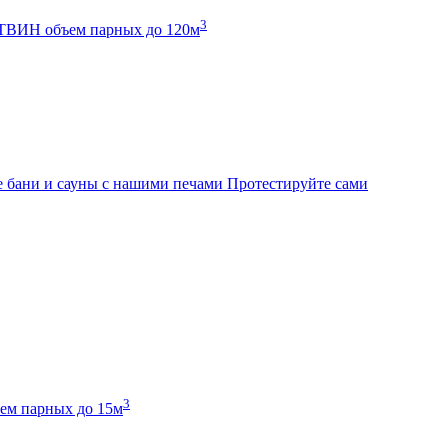
3
К ТВИН
объем парных до 120м
 бани и сауны с нашими печами
Протестируйте сами
3
ем парных до 15м