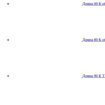
Домна 60 К
о
Домна 80 К
о
Домна 90 К