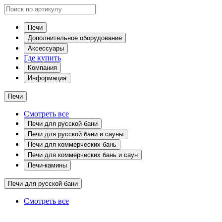
Печи
Дополнительное оборудование
Аксессуары
Где купить
Компания
Информация
Печи
Смотреть все
Печи для русской бани
Печи для русской бани и сауны
Печи для коммерческих бань
Печи для коммерческих бань и саун
Печи-камины
Печи для русской бани
Смотреть все