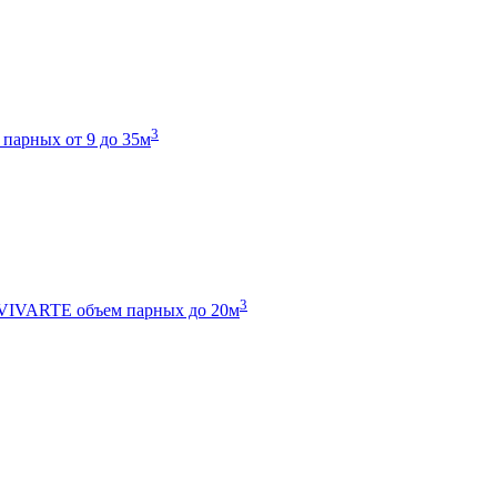
3
 парных от 9 до 35м
3
 VIVARTE
объем парных до 20м