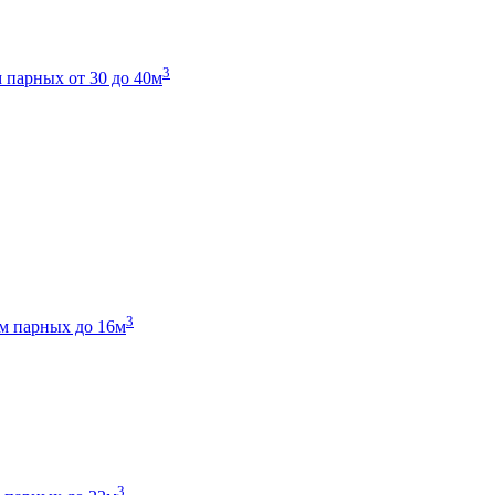
3
 парных от 30 до 40м
3
м парных до 16м
3