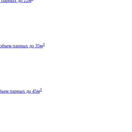
 парных до 22м
3
объем парных до 35м
3
бъем парных до 45м