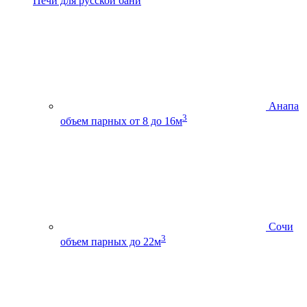
Печи для русской бани
Анапа
3
объем парных от 8 до 16м
Сочи
3
объем парных до 22м