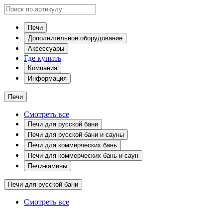
Печи
Дополнительное оборудование
Аксессуары
Где купить
Компания
Информация
Печи
Смотреть все
Печи для русской бани
Печи для русской бани и сауны
Печи для коммерческих бань
Печи для коммерческих бань и саун
Печи-камины
Печи для русской бани
Смотреть все