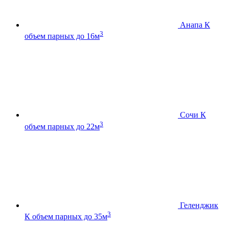
Анапа К
3
объем парных до 16м
Сочи К
3
объем парных до 22м
Геленджик
3
К
объем парных до 35м