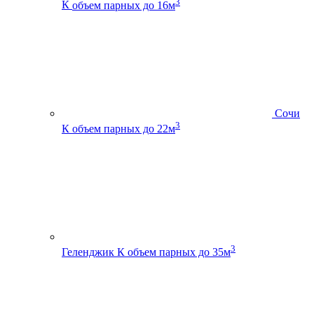
3
К
объем парных до 16м
Сочи
3
К
объем парных до 22м
3
Геленджик К
объем парных до 35м