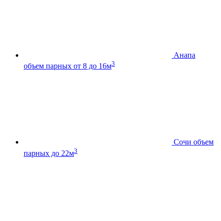
Анапа
3
объем парных от 8 до 16м
Сочи
объем
3
парных до 22м