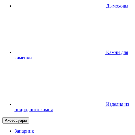
Дымоходы
Камни для
каменки
Изделия из
природного камня
Аксессуары
Запарник