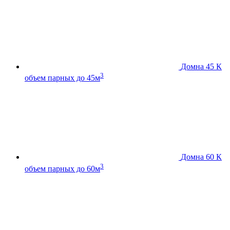
Домна 45 К
3
объем парных до 45м
Домна 60 К
3
объем парных до 60м