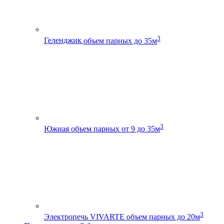
3
Геленджик
объем парных до 35м
3
Южная
объем парных от 9 до 35м
3
Электропечь VIVARTE
объем парных до 20м