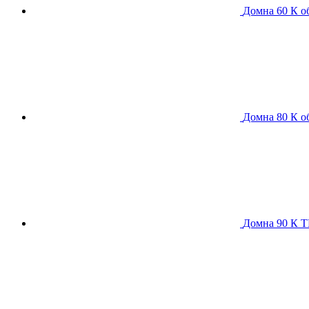
Домна 60 К
о
Домна 80 К
о
Домна 90 К