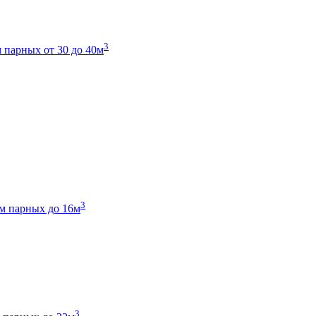
3
 парных от 30 до 40м
3
м парных до 16м
3