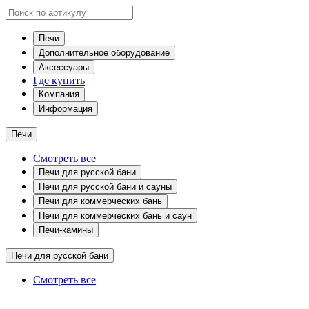
Печи
Дополнительное оборудование
Аксессуары
Где купить
Компания
Информация
Печи
Смотреть все
Печи для русской бани
Печи для русской бани и сауны
Печи для коммерческих бань
Печи для коммерческих бань и саун
Печи-камины
Печи для русской бани
Смотреть все