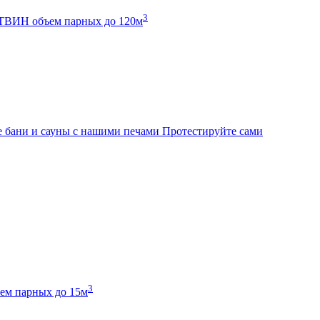
3
К ТВИН
объем парных до 120м
 бани и сауны с нашими печами
Протестируйте сами
3
ем парных до 15м