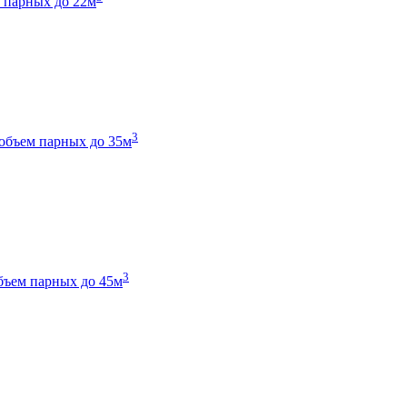
 парных до 22м
3
объем парных до 35м
3
бъем парных до 45м