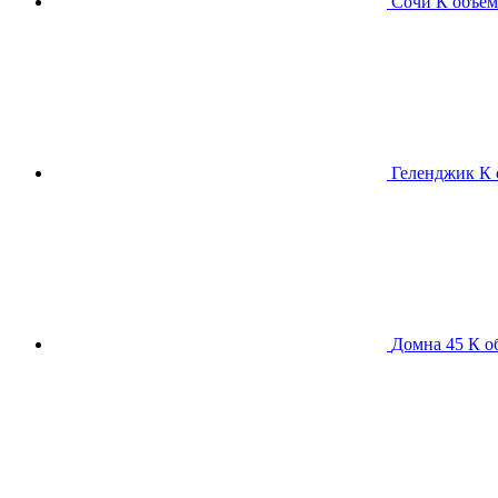
Сочи К
объем
Геленджик К
Домна 45 К
о