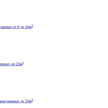
3
парных от 8 до 16м
3
арных до 22м
3
ъем парных до 35м