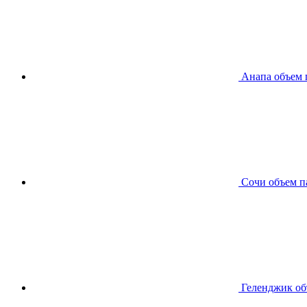
Анапа
объем 
Сочи
объем п
Геленджик
об