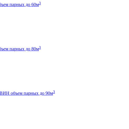
3
бъем парных до 60м
3
бъем парных до 80м
3
 ТВИН
объем парных до 90м