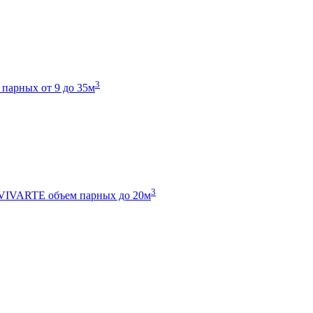
3
 парных от 9 до 35м
3
 VIVARTE
объем парных до 20м