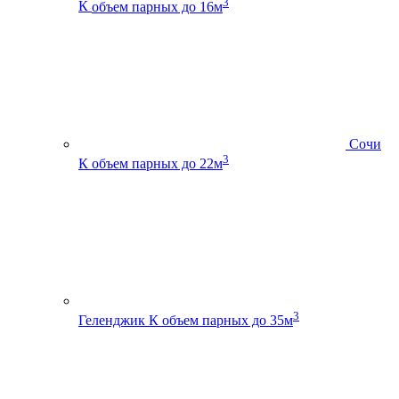
3
К
объем парных до 16м
Сочи
3
К
объем парных до 22м
3
Геленджик К
объем парных до 35м