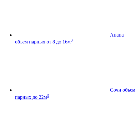
Анапа
3
объем парных от 8 до 16м
Сочи
объем
3
парных до 22м