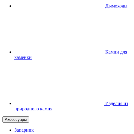
Дымоходы
Камни для
каменки
Изделия из
природного камня
Аксессуары
Запарник