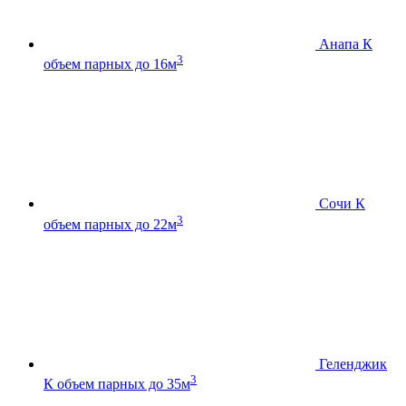
Анапа К
3
объем парных до 16м
Сочи К
3
объем парных до 22м
Геленджик
3
К
объем парных до 35м