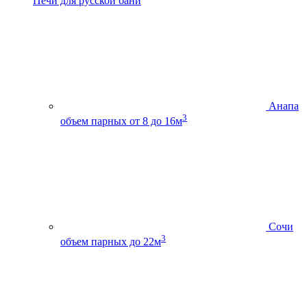
Печи для русской бани
Анапа
3
объем парных от 8 до 16м
Сочи
3
объем парных до 22м