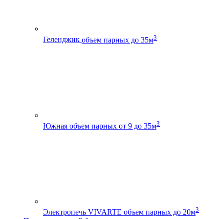
3
Геленджик
объем парных до 35м
3
Южная
объем парных от 9 до 35м
3
Электропечь VIVARTE
объем парных до 20м