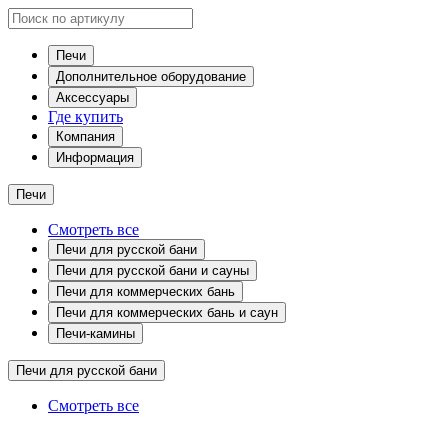
Печи
Дополнительное оборудование
Аксессуары
Где купить
Компания
Информация
Печи
Смотреть все
Печи для русской бани
Печи для русской бани и сауны
Печи для коммерческих бань
Печи для коммерческих бань и саун
Печи-камины
Печи для русской бани
Смотреть все