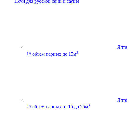
Печи для русской бани и сауны
Ялта
3
15
объем парных до 15м
Ялта
3
25
объем парных от 15 до 25м