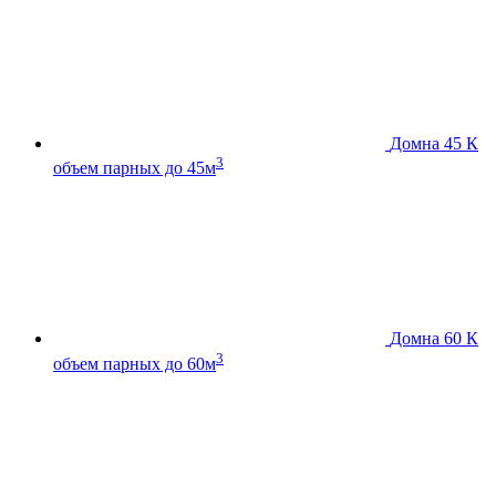
Домна 45 К
3
объем парных до 45м
Домна 60 К
3
объем парных до 60м