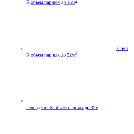
3
К
объем парных до 16м
Сочи
3
К
объем парных до 22м
3
Геленджик К
объем парных до 35м