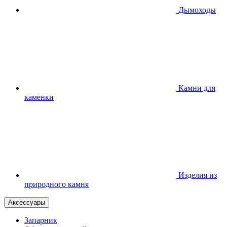
Дымоходы
Камни для
каменки
Изделия из
природного камня
Аксессуары
Запарник