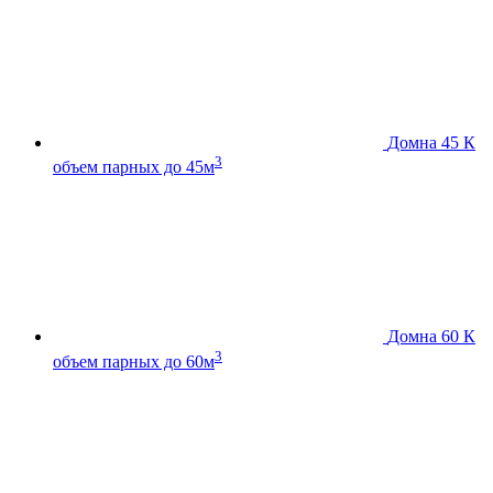
Домна 45 К
3
объем парных до 45м
Домна 60 К
3
объем парных до 60м