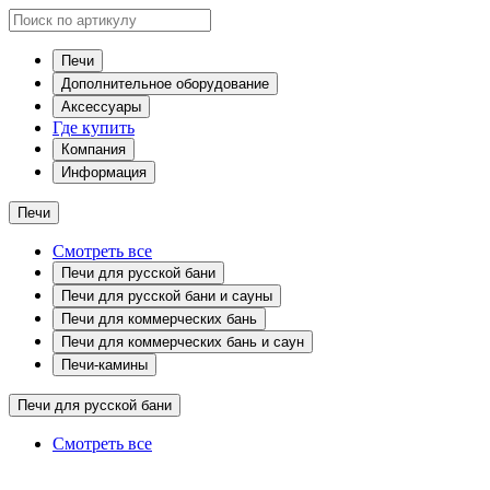
Печи
Дополнительное оборудование
Аксессуары
Где купить
Компания
Информация
Печи
Смотреть все
Печи для русской бани
Печи для русской бани и сауны
Печи для коммерческих бань
Печи для коммерческих бань и саун
Печи-камины
Печи для русской бани
Смотреть все