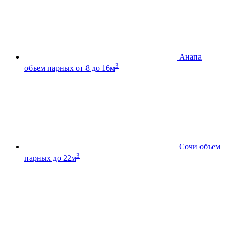
Анапа
3
объем парных от 8 до 16м
Сочи
объем
3
парных до 22м