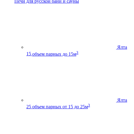
Печи для русской бани и сауны
Ялта
3
15
объем парных до 15м
Ялта
3
25
объем парных от 15 до 25м