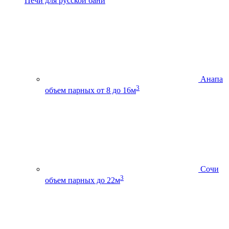
Печи для русской бани
Анапа
3
объем парных от 8 до 16м
Сочи
3
объем парных до 22м