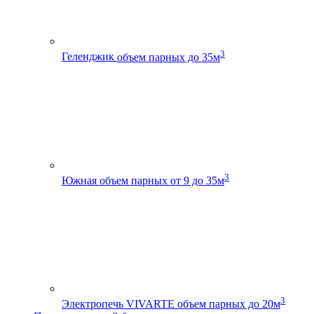
3
Геленджик
объем парных до 35м
3
Южная
объем парных от 9 до 35м
3
Электропечь VIVARTE
объем парных до 20м