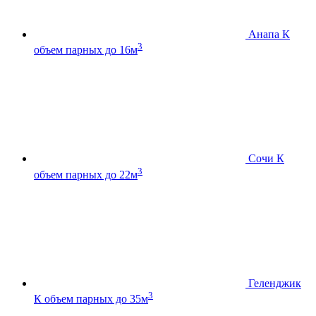
Анапа К
3
объем парных до 16м
Сочи К
3
объем парных до 22м
Геленджик
3
К
объем парных до 35м