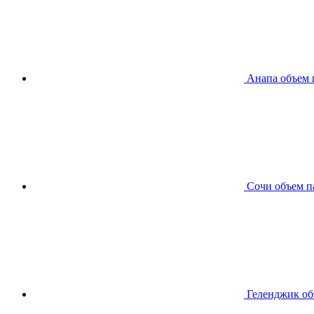
Анапа
объем 
Сочи
объем п
Геленджик
об