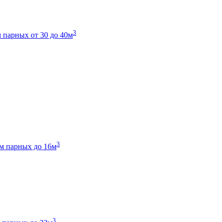
3
 парных от 30 до 40м
3
м парных до 16м
3