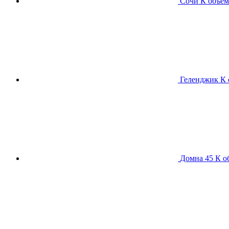
Сочи К
объем
Геленджик К
Домна 45 К
о