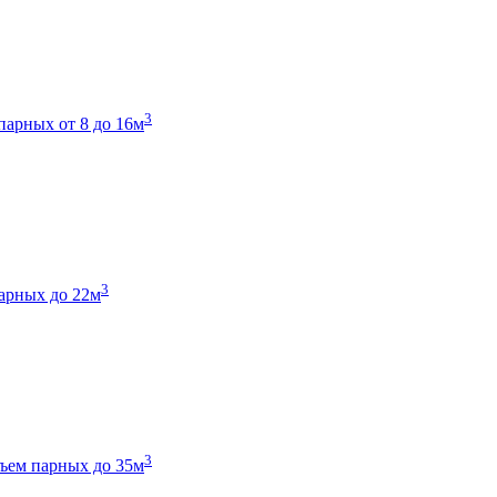
3
парных от 8 до 16м
3
арных до 22м
3
ъем парных до 35м