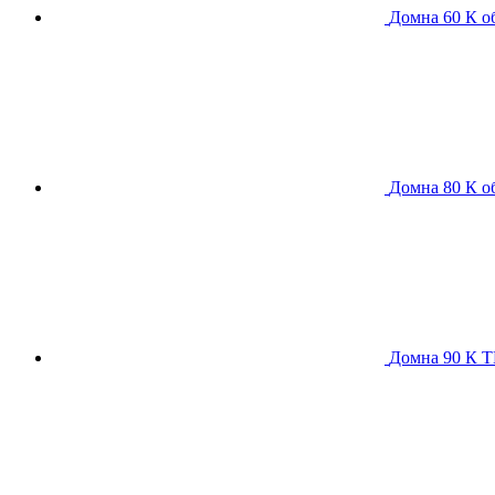
Домна 60 К
о
Домна 80 К
о
Домна 90 К