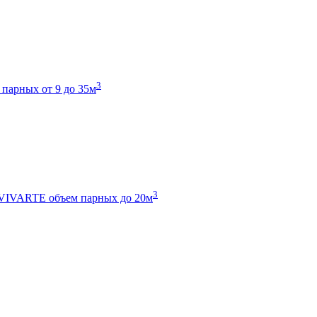
3
 парных от 9 до 35м
3
 VIVARTE
объем парных до 20м