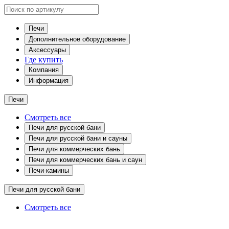
Печи
Дополнительное оборудование
Аксессуары
Где купить
Компания
Информация
Печи
Смотреть все
Печи для русской бани
Печи для русской бани и сауны
Печи для коммерческих бань
Печи для коммерческих бань и саун
Печи-камины
Печи для русской бани
Смотреть все