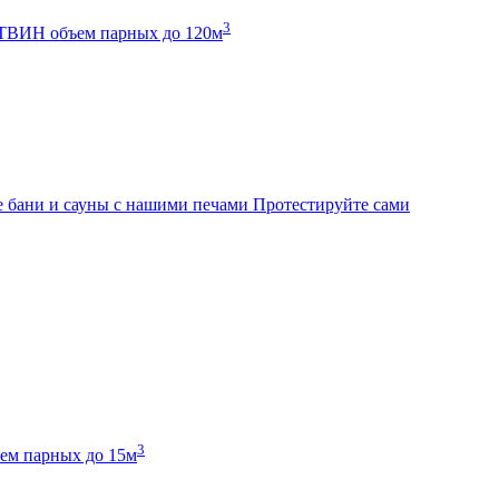
3
К ТВИН
объем парных до 120м
 бани и сауны с нашими печами
Протестируйте сами
3
ем парных до 15м