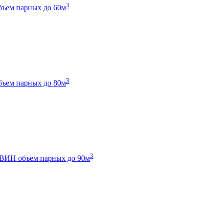
3
бъем парных до 60м
3
бъем парных до 80м
3
 ТВИН
объем парных до 90м