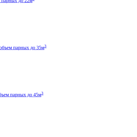
 парных до 22м
3
объем парных до 35м
3
бъем парных до 45м