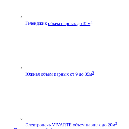
3
Геленджик
объем парных до 35м
3
Южная
объем парных от 9 до 35м
3
Электропечь VIVARTE
объем парных до 20м