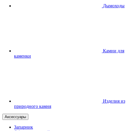
Дымоходы
Камни для
каменки
Изделия из
природного камня
Аксессуары
Запарник