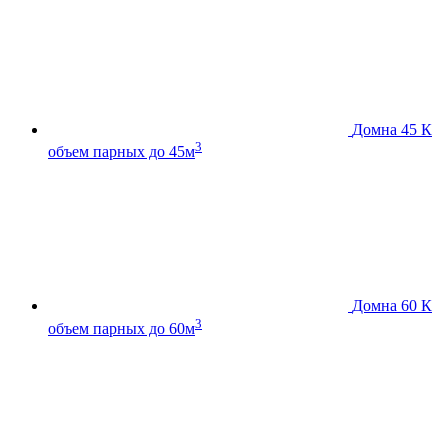
Домна 45 К
3
объем парных до 45м
Домна 60 К
3
объем парных до 60м