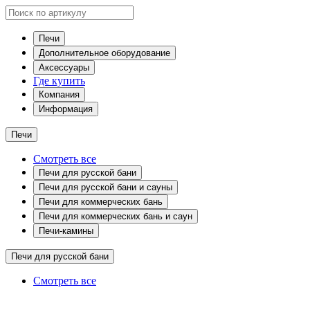
Печи
Дополнительное оборудование
Аксессуары
Где купить
Компания
Информация
Печи
Смотреть все
Печи для русской бани
Печи для русской бани и сауны
Печи для коммерческих бань
Печи для коммерческих бань и саун
Печи-камины
Печи для русской бани
Смотреть все