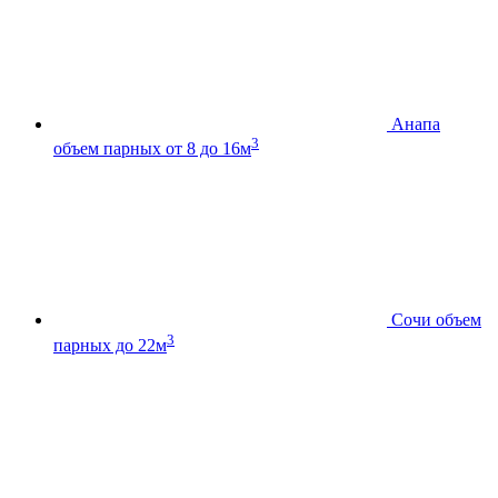
Анапа
3
объем парных от 8 до 16м
Сочи
объем
3
парных до 22м