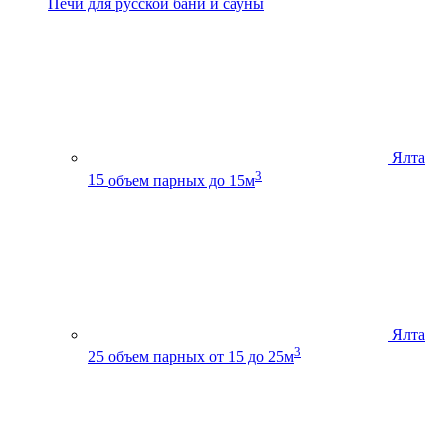
Печи для русской бани и сауны
Ялта
3
15
объем парных до 15м
Ялта
3
25
объем парных от 15 до 25м