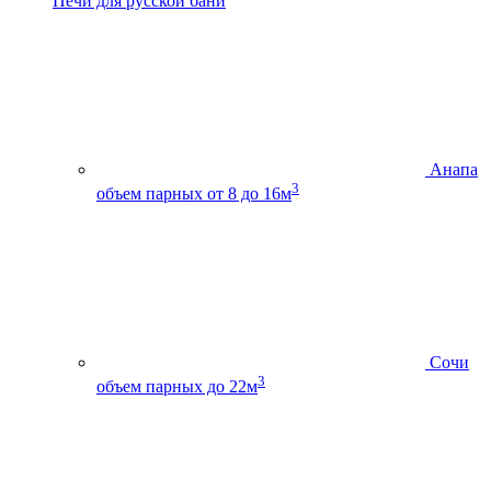
Печи для русской бани
Анапа
3
объем парных от 8 до 16м
Сочи
3
объем парных до 22м