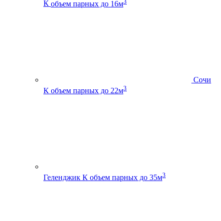
3
К
объем парных до 16м
Сочи
3
К
объем парных до 22м
3
Геленджик К
объем парных до 35м