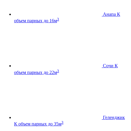
Анапа К
3
объем парных до 16м
Сочи К
3
объем парных до 22м
Геленджик
3
К
объем парных до 35м