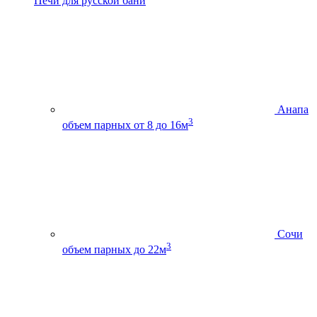
Печи для русской бани
Анапа
3
объем парных от 8 до 16м
Сочи
3
объем парных до 22м