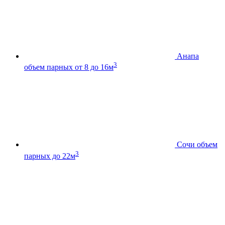
Анапа
3
объем парных от 8 до 16м
Сочи
объем
3
парных до 22м