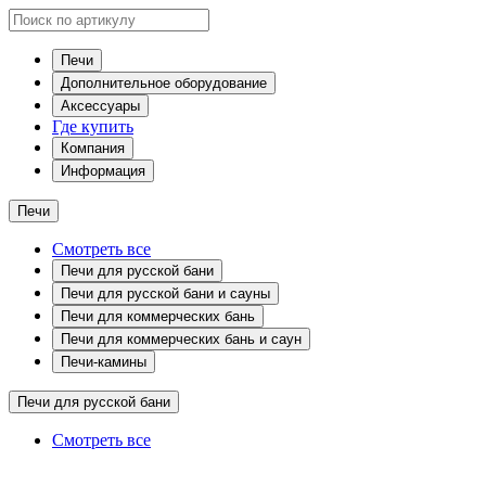
Печи
Дополнительное оборудование
Аксессуары
Где купить
Компания
Информация
Печи
Смотреть все
Печи для русской бани
Печи для русской бани и сауны
Печи для коммерческих бань
Печи для коммерческих бань и саун
Печи-камины
Печи для русской бани
Смотреть все