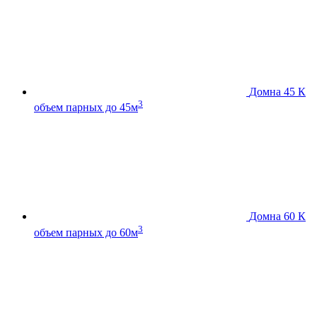
Домна 45 К
3
объем парных до 45м
Домна 60 К
3
объем парных до 60м