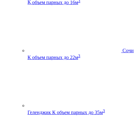
3
К
объем парных до 16м
Сочи
3
К
объем парных до 22м
3
Геленджик К
объем парных до 35м