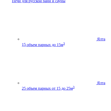
Печи для русской бани и сауны
Ялта
3
15
объем парных до 15м
Ялта
3
25
объем парных от 15 до 25м