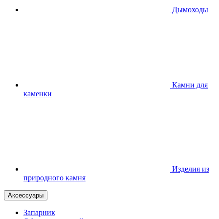
Дымоходы
Камни для
каменки
Изделия из
природного камня
Аксессуары
Запарник