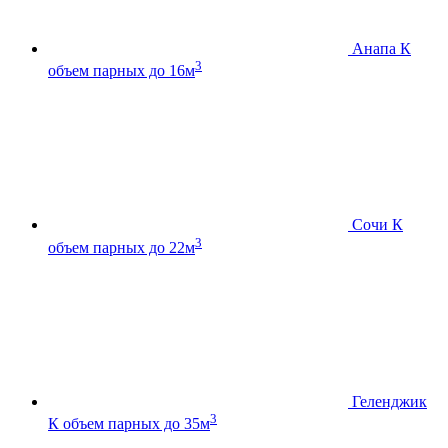
Анапа К
3
объем парных до 16м
Сочи К
3
объем парных до 22м
Геленджик
3
К
объем парных до 35м