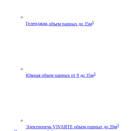
3
Геленджик
объем парных до 35м
3
Южная
объем парных от 9 до 35м
3
Электропечь VIVARTE
объем парных до 20м