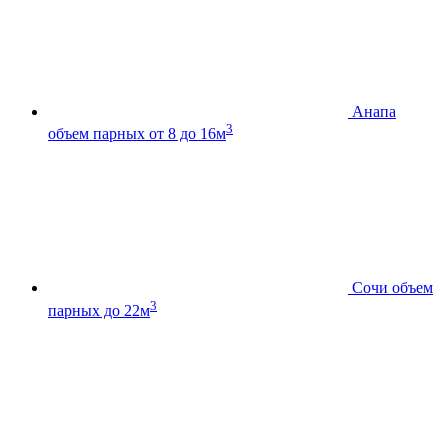
Анапа
3
объем парных от 8 до 16м
Сочи
объем
3
парных до 22м