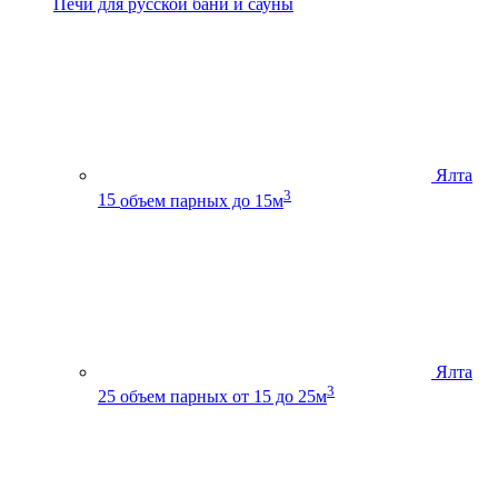
Печи для русской бани и сауны
Ялта
3
15
объем парных до 15м
Ялта
3
25
объем парных от 15 до 25м