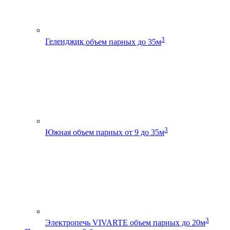
3
Геленджик
объем парных до 35м
3
Южная
объем парных от 9 до 35м
3
Электропечь VIVARTE
объем парных до 20м