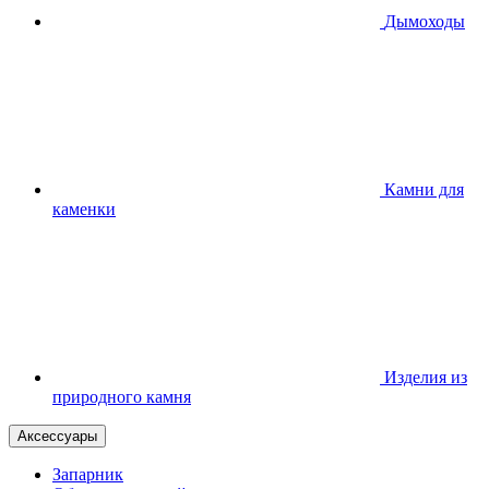
Дымоходы
Камни для
каменки
Изделия из
природного камня
Аксессуары
Запарник