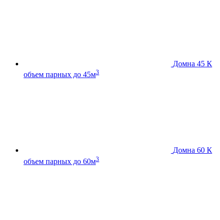
Домна 45 К
3
объем парных до 45м
Домна 60 К
3
объем парных до 60м