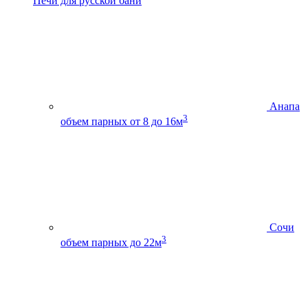
Печи для русской бани
Анапа
3
объем парных от 8 до 16м
Сочи
3
объем парных до 22м