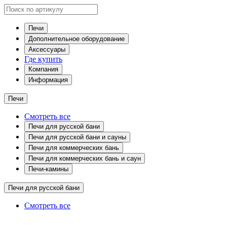
Печи
Дополнительное оборудование
Аксессуары
Где купить
Компания
Информация
Печи
Смотреть все
Печи для русской бани
Печи для русской бани и сауны
Печи для коммерческих бань
Печи для коммерческих бань и саун
Печи-камины
Печи для русской бани
Смотреть все