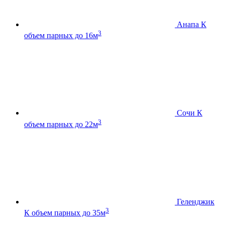
Анапа К
3
объем парных до 16м
Сочи К
3
объем парных до 22м
Геленджик
3
К
объем парных до 35м