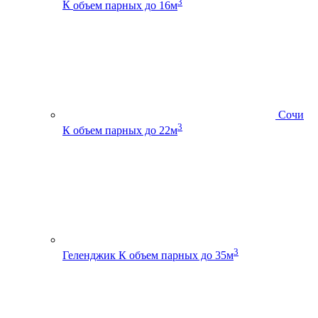
3
К
объем парных до 16м
Сочи
3
К
объем парных до 22м
3
Геленджик К
объем парных до 35м