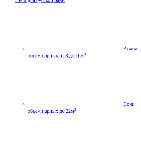
Печи для русской бани
Анапа
3
объем парных от 8 до 16м
Сочи
3
объем парных до 22м