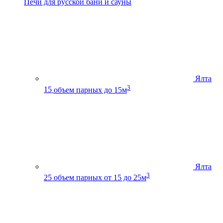
Печи для русской бани и сауны
Ялта
3
15
объем парных до 15м
Ялта
3
25
объем парных от 15 до 25м