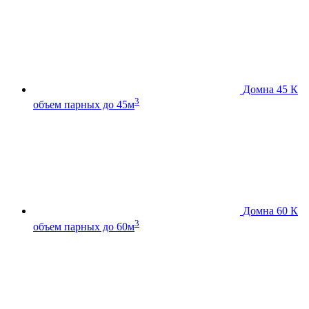
Домна 45 К
3
объем парных до 45м
Домна 60 К
3
объем парных до 60м