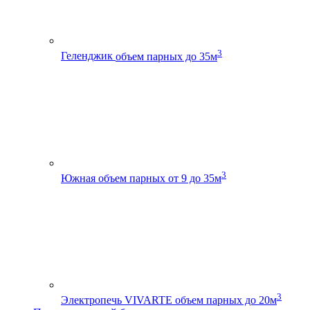
3
Геленджик
объем парных до 35м
3
Южная
объем парных от 9 до 35м
3
Электропечь VIVARTE
объем парных до 20м