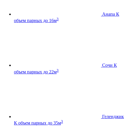
Анапа К
3
объем парных до 16м
Сочи К
3
объем парных до 22м
Геленджик
3
К
объем парных до 35м