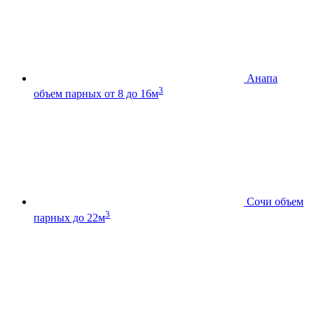
Анапа
3
объем парных от 8 до 16м
Сочи
объем
3
парных до 22м