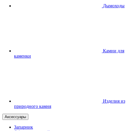
Дымоходы
Камни для
каменки
Изделия из
природного камня
Аксессуары
Запарник