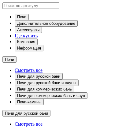
Печи
Дополнительное оборудование
Аксессуары
Где купить
Компания
Информация
Печи
Смотреть все
Печи для русской бани
Печи для русской бани и сауны
Печи для коммерческих бань
Печи для коммерческих бань и саун
Печи-камины
Печи для русской бани
Смотреть все