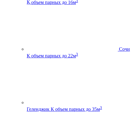
3
К
объем парных до 16м
Сочи
3
К
объем парных до 22м
3
Геленджик К
объем парных до 35м