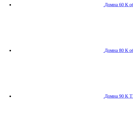
Домна 60 К
о
Домна 80 К
о
Домна 90 К