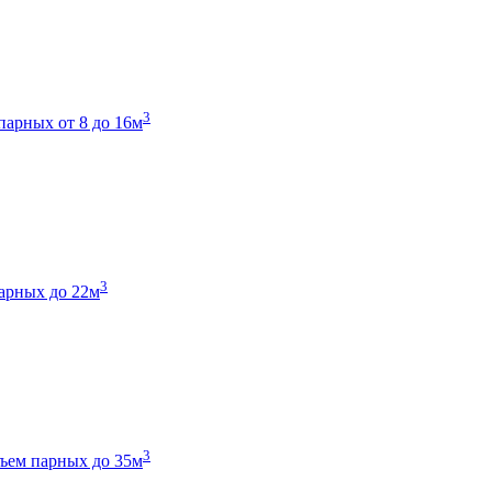
3
парных от 8 до 16м
3
арных до 22м
3
ъем парных до 35м