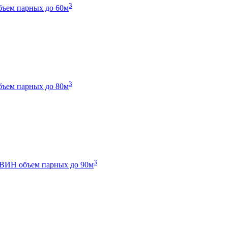
3
бъем парных до 60м
3
бъем парных до 80м
3
 ТВИН
объем парных до 90м