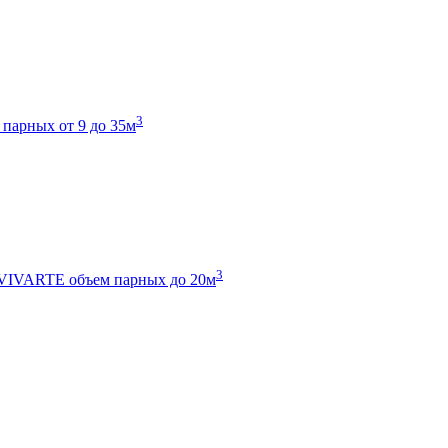
3
 парных от 9 до 35м
3
 VIVARTE
объем парных до 20м