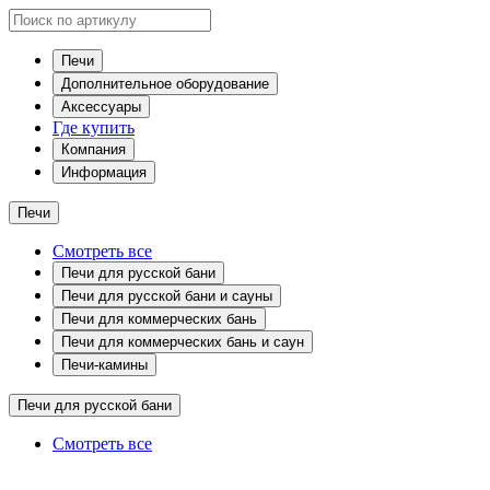
Печи
Дополнительное оборудование
Аксессуары
Где купить
Компания
Информация
Печи
Смотреть все
Печи для русской бани
Печи для русской бани и сауны
Печи для коммерческих бань
Печи для коммерческих бань и саун
Печи-камины
Печи для русской бани
Смотреть все