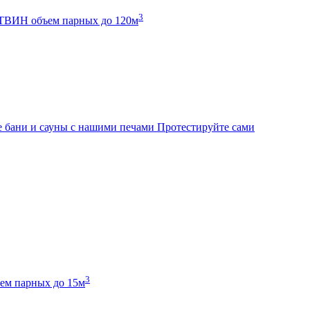
3
К ТВИН
объем парных до 120м
 бани и сауны с нашими печами
Протестируйте сами
3
ем парных до 15м