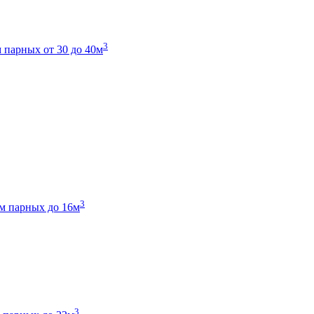
3
 парных от 30 до 40м
3
м парных до 16м
3