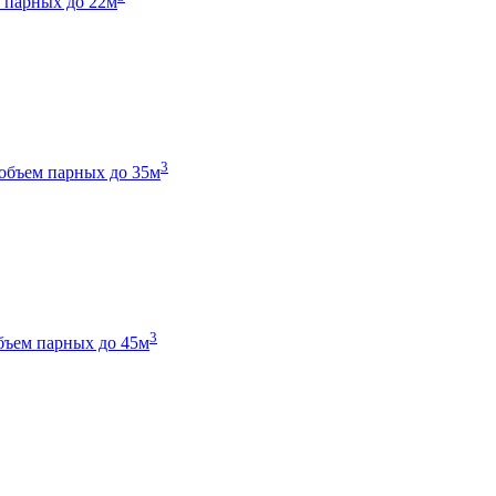
 парных до 22м
3
объем парных до 35м
3
бъем парных до 45м