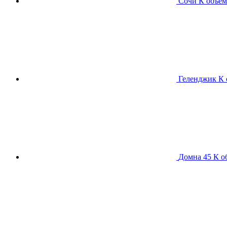
Сочи К
объем
Геленджик К
Домна 45 К
о