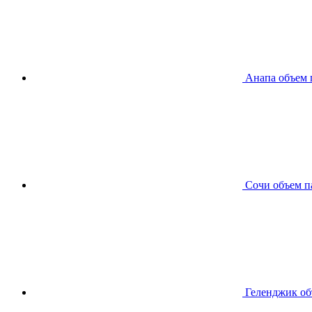
Анапа
объем 
Сочи
объем п
Геленджик
об