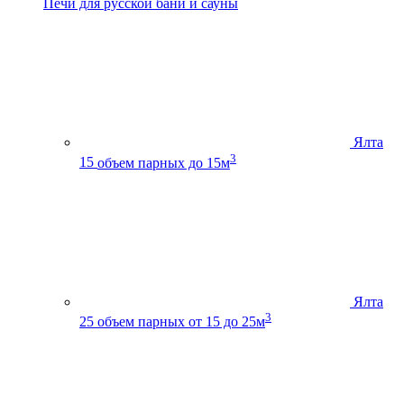
Печи для русской бани и сауны
Ялта
3
15
объем парных до 15м
Ялта
3
25
объем парных от 15 до 25м