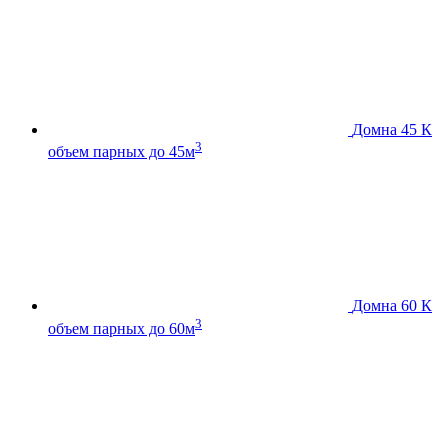
Домна 45 К
3
объем парных до 45м
Домна 60 К
3
объем парных до 60м