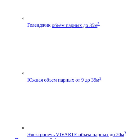
3
Геленджик
объем парных до 35м
3
Южная
объем парных от 9 до 35м
3
Электропечь VIVARTE
объем парных до 20м