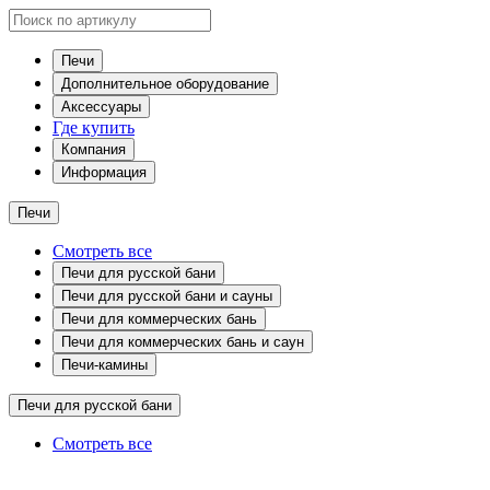
Печи
Дополнительное оборудование
Аксессуары
Где купить
Компания
Информация
Печи
Смотреть все
Печи для русской бани
Печи для русской бани и сауны
Печи для коммерческих бань
Печи для коммерческих бань и саун
Печи-камины
Печи для русской бани
Смотреть все