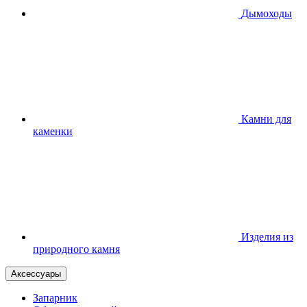
Дымоходы
Камни для
каменки
Изделия из
природного камня
Аксессуары
Запарник