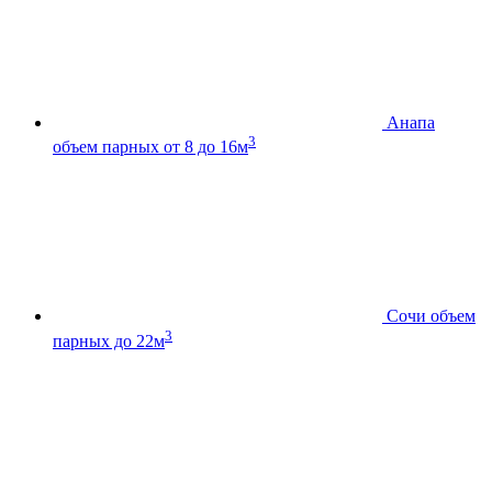
Анапа
3
объем парных от 8 до 16м
Сочи
объем
3
парных до 22м