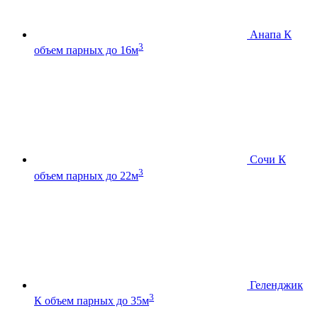
Анапа К
3
объем парных до 16м
Сочи К
3
объем парных до 22м
Геленджик
3
К
объем парных до 35м