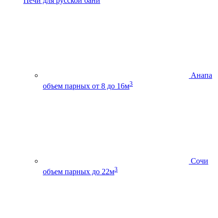
Печи для русской бани
Анапа
3
объем парных от 8 до 16м
Сочи
3
объем парных до 22м