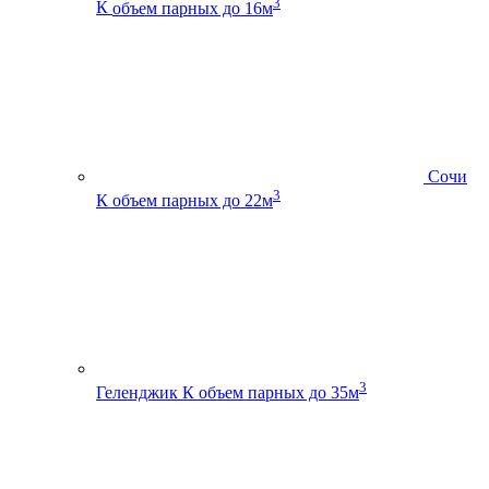
3
К
объем парных до 16м
Сочи
3
К
объем парных до 22м
3
Геленджик К
объем парных до 35м