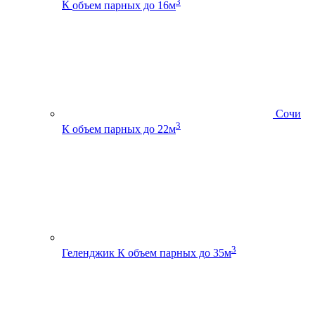
3
К
объем парных до 16м
Сочи
3
К
объем парных до 22м
3
Геленджик К
объем парных до 35м