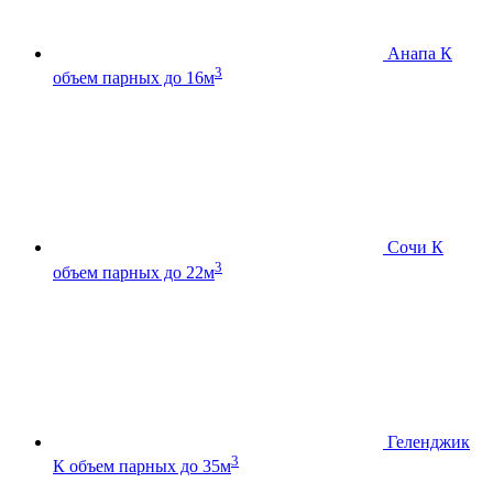
Анапа К
3
объем парных до 16м
Сочи К
3
объем парных до 22м
Геленджик
3
К
объем парных до 35м