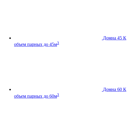
Домна 45 К
3
объем парных до 45м
Домна 60 К
3
объем парных до 60м