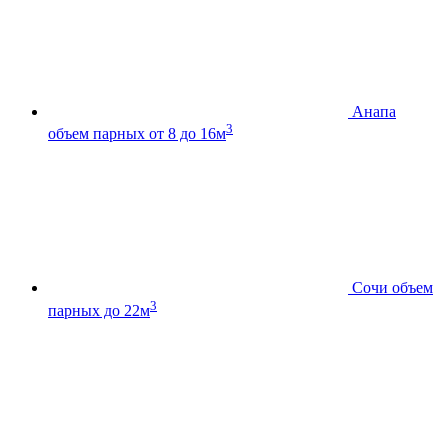
Анапа
3
объем парных от 8 до 16м
Сочи
объем
3
парных до 22м