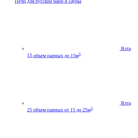
Печи для русской бани и сауны
Ялта
3
15
объем парных до 15м
Ялта
3
25
объем парных от 15 до 25м