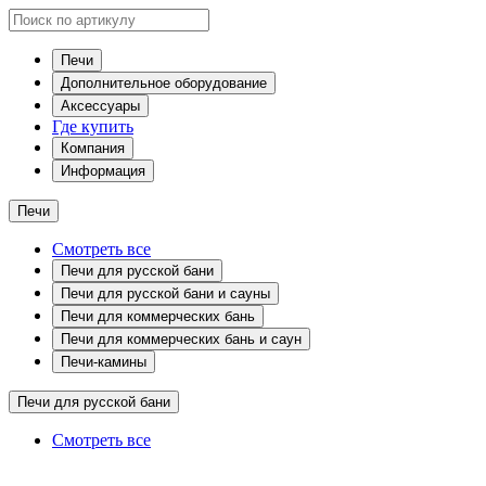
Печи
Дополнительное оборудование
Аксессуары
Где купить
Компания
Информация
Печи
Смотреть все
Печи для русской бани
Печи для русской бани и сауны
Печи для коммерческих бань
Печи для коммерческих бань и саун
Печи-камины
Печи для русской бани
Смотреть все