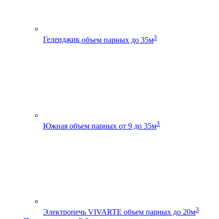
3
Геленджик
объем парных до 35м
3
Южная
объем парных от 9 до 35м
3
Электропечь VIVARTE
объем парных до 20м