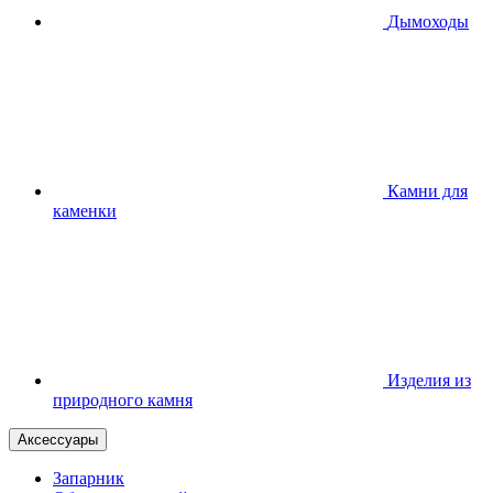
Дымоходы
Камни для
каменки
Изделия из
природного камня
Аксессуары
Запарник