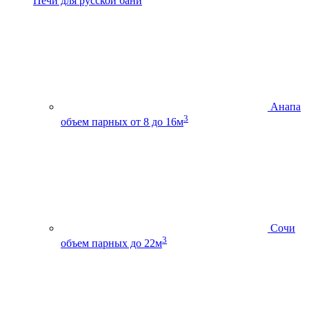
Печи для русской бани
Анапа
3
объем парных от 8 до 16м
Сочи
3
объем парных до 22м