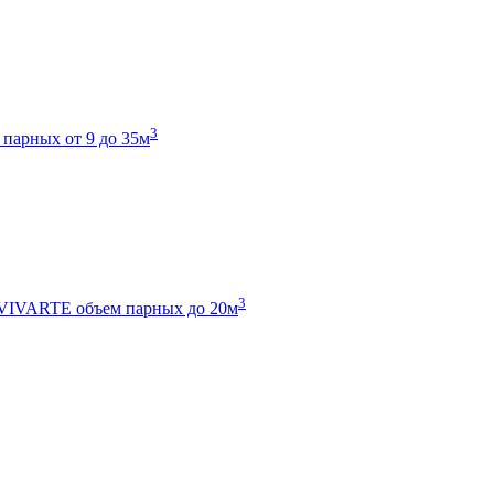
3
 парных от 9 до 35м
3
 VIVARTE
объем парных до 20м