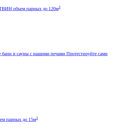
3
К ТВИН
объем парных до 120м
 бани и сауны с нашими печами
Протестируйте сами
3
ем парных до 15м