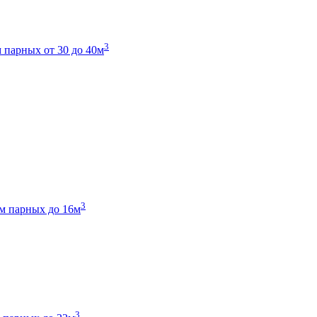
3
 парных от 30 до 40м
3
м парных до 16м
3