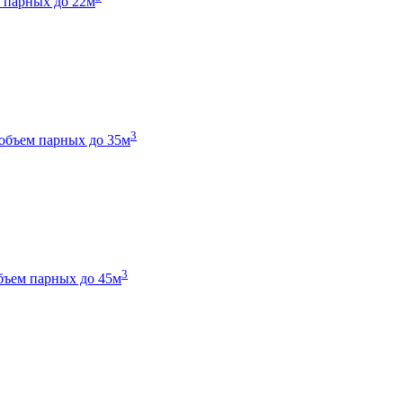
 парных до 22м
3
объем парных до 35м
3
бъем парных до 45м