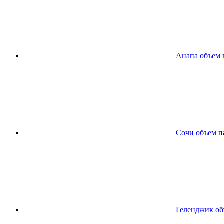
Анапа
объем 
Сочи
объем п
Геленджик
об