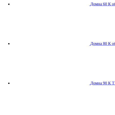
Домна 60 К
о
Домна 80 К
о
Домна 90 К