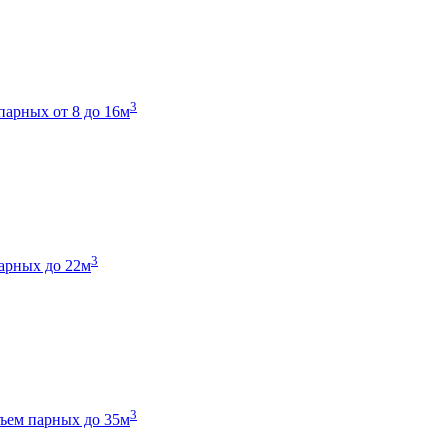
3
парных от 8 до 16м
3
арных до 22м
3
ъем парных до 35м