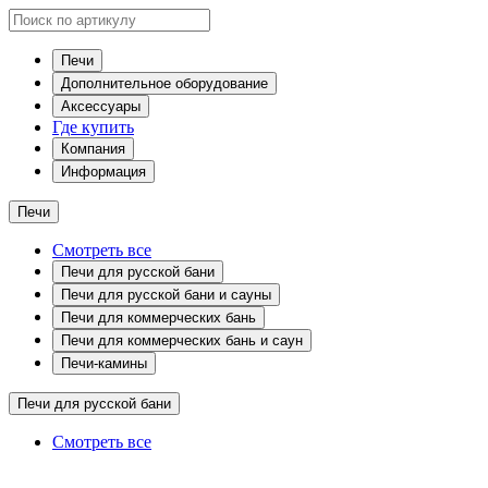
Печи
Дополнительное оборудование
Аксессуары
Где купить
Компания
Информация
Печи
Смотреть все
Печи для русской бани
Печи для русской бани и сауны
Печи для коммерческих бань
Печи для коммерческих бань и саун
Печи-камины
Печи для русской бани
Смотреть все