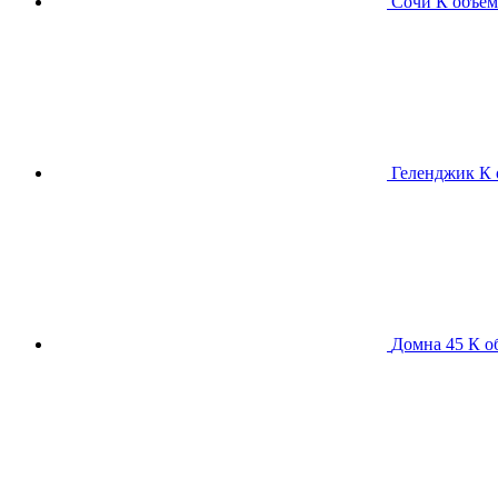
Сочи К
объем
Геленджик К
Домна 45 К
о