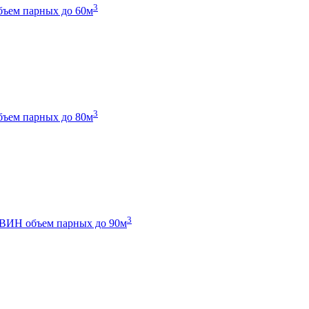
3
бъем парных до 60м
3
бъем парных до 80м
3
 ТВИН
объем парных до 90м