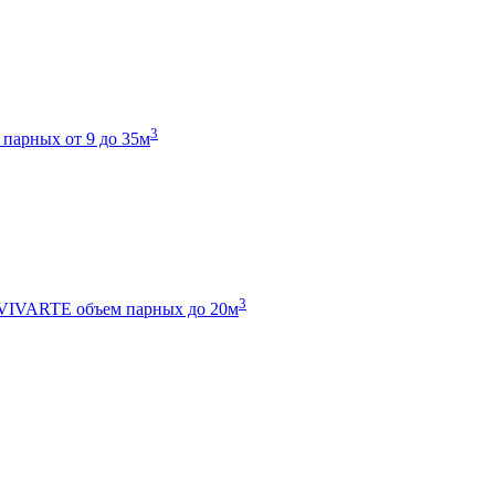
3
 парных от 9 до 35м
3
 VIVARTE
объем парных до 20м