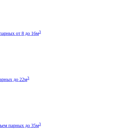
3
парных от 8 до 16м
3
арных до 22м
3
ъем парных до 35м