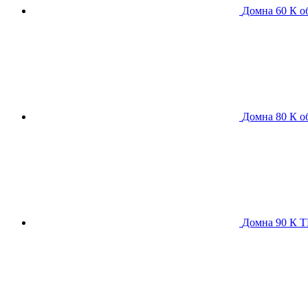
Домна 60 К
о
Домна 80 К
о
Домна 90 К