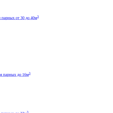
3
 парных от 30 до 40м
3
м парных до 16м
3