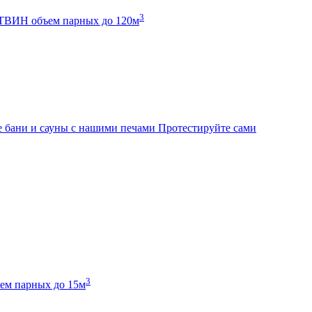
3
К ТВИН
объем парных до 120м
 бани и сауны с нашими печами
Протестируйте сами
3
ем парных до 15м