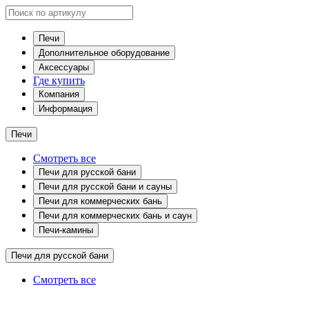
Печи
Дополнительное оборудование
Аксессуары
Где купить
Компания
Информация
Печи
Смотреть все
Печи для русской бани
Печи для русской бани и сауны
Печи для коммерческих бань
Печи для коммерческих бань и саун
Печи-камины
Печи для русской бани
Смотреть все