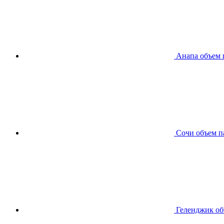
Анапа
объем 
Сочи
объем п
Геленджик
об