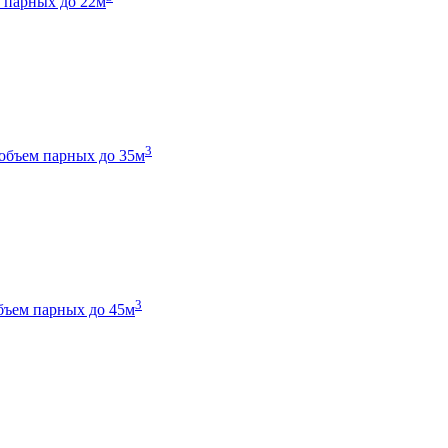
 парных до 22м
3
объем парных до 35м
3
бъем парных до 45м