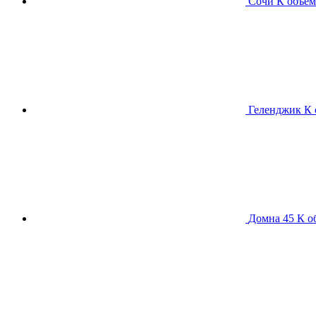
Сочи К
объем
Геленджик К
Домна 45 К
о