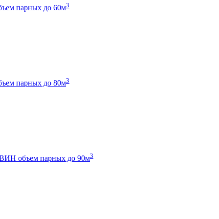
3
бъем парных до 60м
3
бъем парных до 80м
3
 ТВИН
объем парных до 90м