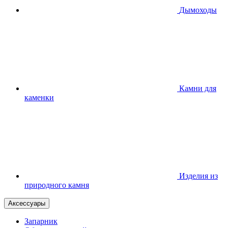
Дымоходы
Камни для
каменки
Изделия из
природного камня
Аксессуары
Запарник