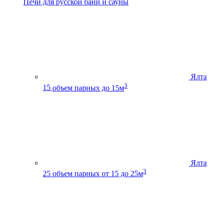
Печи для русской бани и сауны
Ялта
3
15
объем парных до 15м
Ялта
3
25
объем парных от 15 до 25м