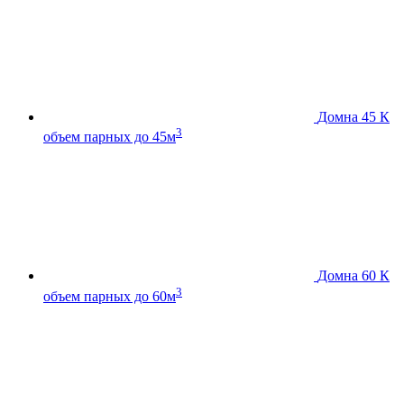
Домна 45 К
3
объем парных до 45м
Домна 60 К
3
объем парных до 60м