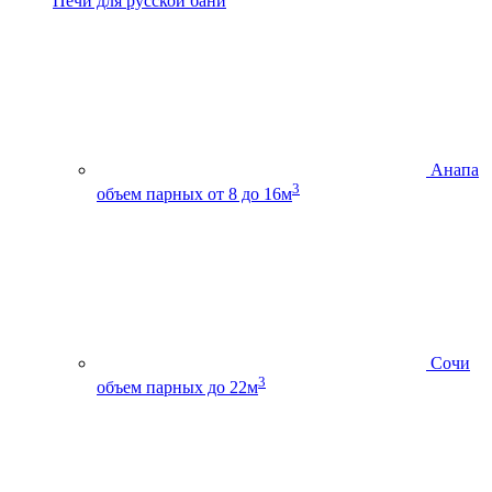
Печи для русской бани
Анапа
3
объем парных от 8 до 16м
Сочи
3
объем парных до 22м