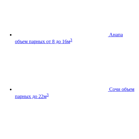
Анапа
3
объем парных от 8 до 16м
Сочи
объем
3
парных до 22м