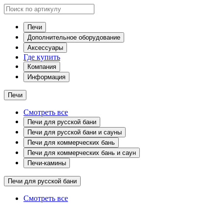
Печи
Дополнительное оборудование
Аксессуары
Где купить
Компания
Информация
Печи
Смотреть все
Печи для русской бани
Печи для русской бани и сауны
Печи для коммерческих бань
Печи для коммерческих бань и саун
Печи-камины
Печи для русской бани
Смотреть все