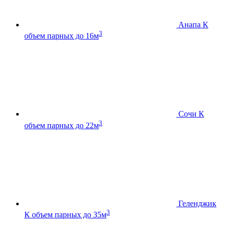
Анапа К
3
объем парных до 16м
Сочи К
3
объем парных до 22м
Геленджик
3
К
объем парных до 35м