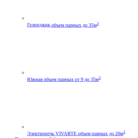
3
Геленджик
объем парных до 35м
3
Южная
объем парных от 9 до 35м
3
Электропечь VIVARTE
объем парных до 20м