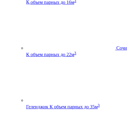
3
К
объем парных до 16м
Сочи
3
К
объем парных до 22м
3
Геленджик К
объем парных до 35м