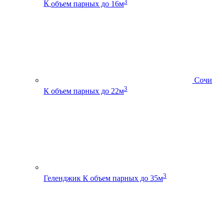
3
К
объем парных до 16м
Сочи
3
К
объем парных до 22м
3
Геленджик К
объем парных до 35м