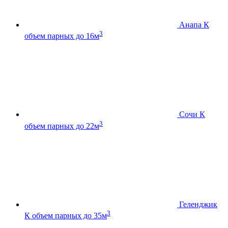
Анапа К
3
объем парных до 16м
Сочи К
3
объем парных до 22м
Геленджик
3
К
объем парных до 35м