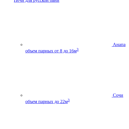
Печи для русской бани
Анапа
3
объем парных от 8 до 16м
Сочи
3
объем парных до 22м