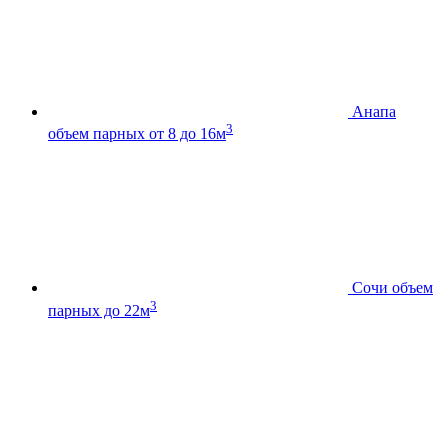
Анапа
3
объем парных от 8 до 16м
Сочи
объем
3
парных до 22м