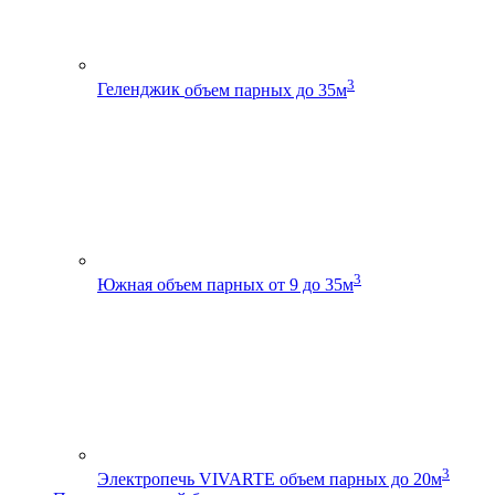
3
Геленджик
объем парных до 35м
3
Южная
объем парных от 9 до 35м
3
Электропечь VIVARTE
объем парных до 20м