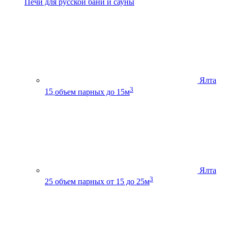
Печи для русской бани и сауны
Ялта
3
15
объем парных до 15м
Ялта
3
25
объем парных от 15 до 25м