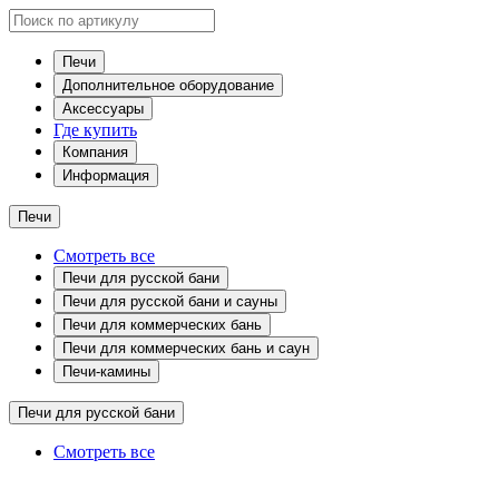
Печи
Дополнительное оборудование
Аксессуары
Где купить
Компания
Информация
Печи
Смотреть все
Печи для русской бани
Печи для русской бани и сауны
Печи для коммерческих бань
Печи для коммерческих бань и саун
Печи-камины
Печи для русской бани
Смотреть все