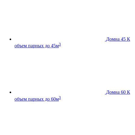
Домна 45 К
3
объем парных до 45м
Домна 60 К
3
объем парных до 60м