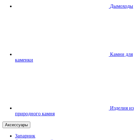
Дымоходы
Камни для
каменки
Изделия из
природного камня
Аксессуары
Запарник