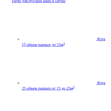
Печи для русской бани и сауны
Ялта
3
15
объем парных до 15м
Ялта
3
25
объем парных от 15 до 25м