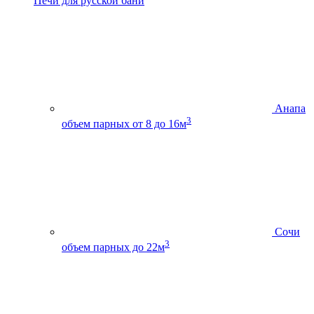
Печи для русской бани
Анапа
3
объем парных от 8 до 16м
Сочи
3
объем парных до 22м