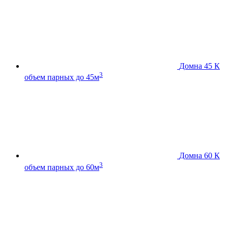
Домна 45 К
3
объем парных до 45м
Домна 60 К
3
объем парных до 60м