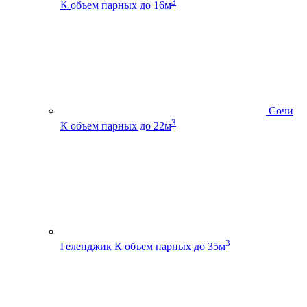
3
К
объем парных до 16м
Сочи
3
К
объем парных до 22м
3
Геленджик К
объем парных до 35м