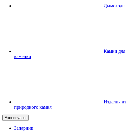
Дымоходы
Камни для
каменки
Изделия из
природного камня
Аксессуары
Запарник