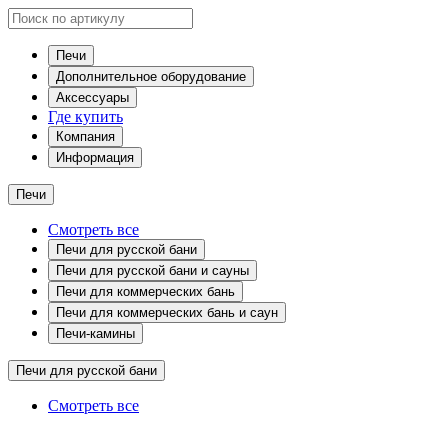
Печи
Дополнительное оборудование
Аксессуары
Где купить
Компания
Информация
Печи
Смотреть все
Печи для русской бани
Печи для русской бани и сауны
Печи для коммерческих бань
Печи для коммерческих бань и саун
Печи-камины
Печи для русской бани
Смотреть все