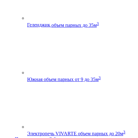
3
Геленджик
объем парных до 35м
3
Южная
объем парных от 9 до 35м
3
Электропечь VIVARTE
объем парных до 20м