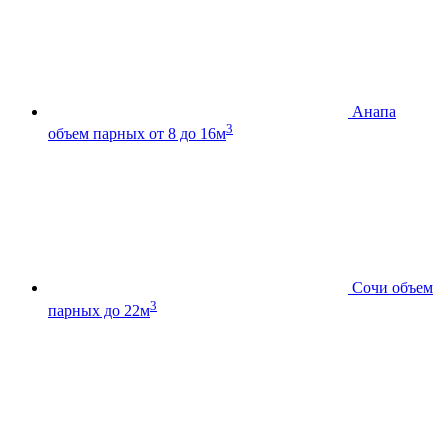
Анапа
3
объем парных от 8 до 16м
Сочи
объем
3
парных до 22м