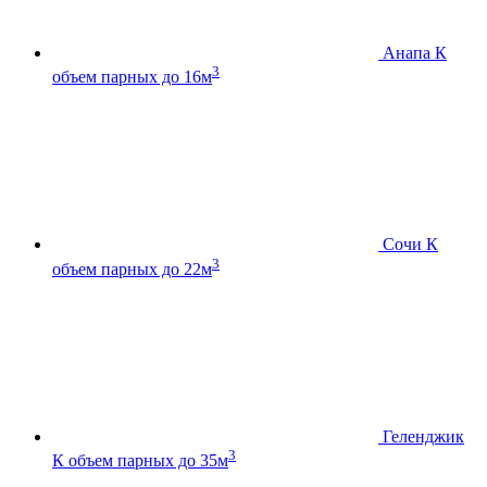
Анапа К
3
объем парных до 16м
Сочи К
3
объем парных до 22м
Геленджик
3
К
объем парных до 35м