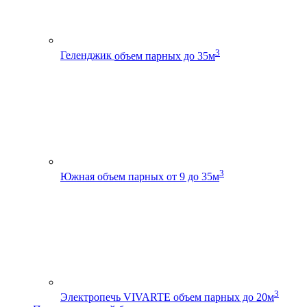
3
Геленджик
объем парных до 35м
3
Южная
объем парных от 9 до 35м
3
Электропечь VIVARTE
объем парных до 20м