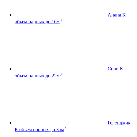
Анапа К
3
объем парных до 16м
Сочи К
3
объем парных до 22м
Геленджик
3
К
объем парных до 35м