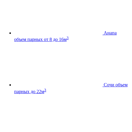
Анапа
3
объем парных от 8 до 16м
Сочи
объем
3
парных до 22м