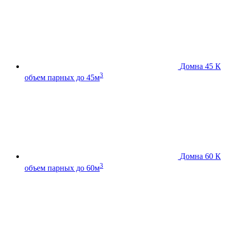
Домна 45 К
3
объем парных до 45м
Домна 60 К
3
объем парных до 60м