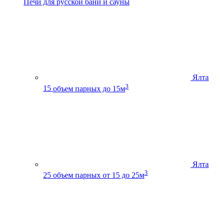
Печи для русской бани и сауны
Ялта
3
15
объем парных до 15м
Ялта
3
25
объем парных от 15 до 25м