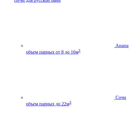
Печи для русской бани
Анапа
3
объем парных от 8 до 16м
Сочи
3
объем парных до 22м