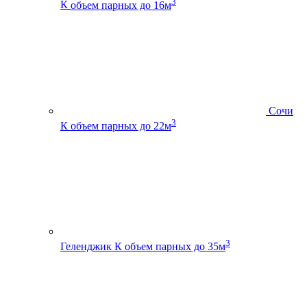
3
К
объем парных до 16м
Сочи
3
К
объем парных до 22м
3
Геленджик К
объем парных до 35м