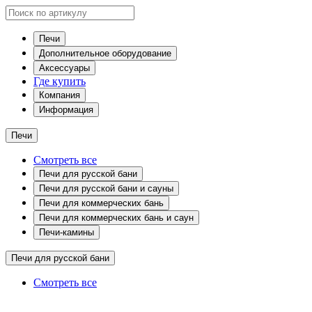
Печи
Дополнительное оборудование
Аксессуары
Где купить
Компания
Информация
Печи
Смотреть все
Печи для русской бани
Печи для русской бани и сауны
Печи для коммерческих бань
Печи для коммерческих бань и саун
Печи-камины
Печи для русской бани
Смотреть все