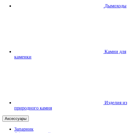
Дымоходы
Камни для
каменки
Изделия из
природного камня
Аксессуары
Запарник