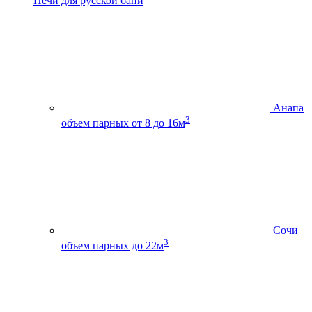
Печи для русской бани
Анапа
3
объем парных от 8 до 16м
Сочи
3
объем парных до 22м