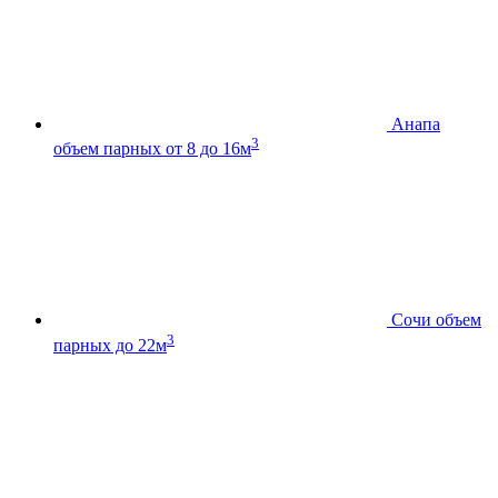
Анапа
3
объем парных от 8 до 16м
Сочи
объем
3
парных до 22м