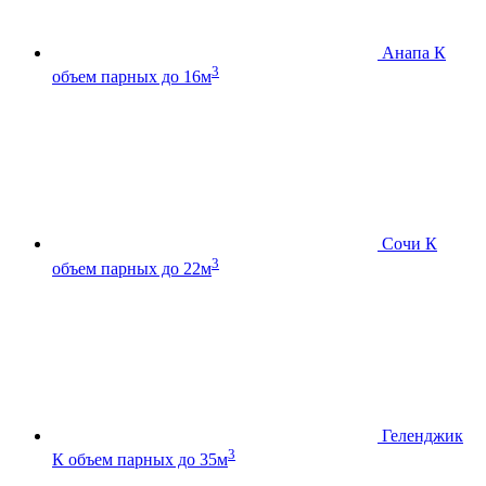
Анапа К
3
объем парных до 16м
Сочи К
3
объем парных до 22м
Геленджик
3
К
объем парных до 35м