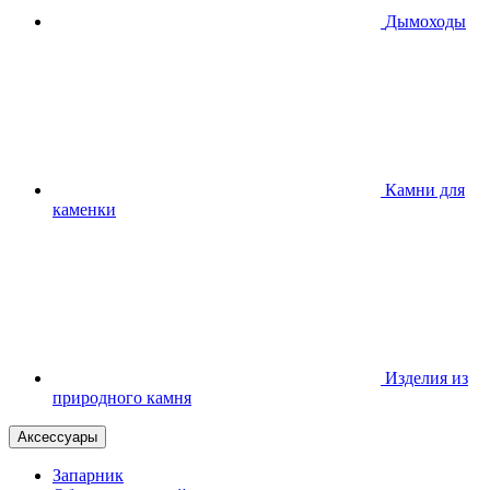
Дымоходы
Камни для
каменки
Изделия из
природного камня
Аксессуары
Запарник