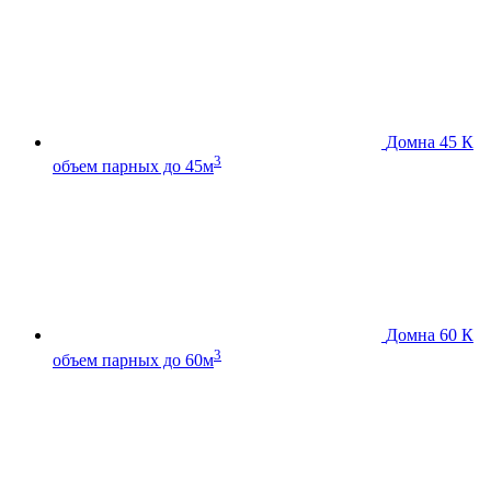
Домна 45 К
3
объем парных до 45м
Домна 60 К
3
объем парных до 60м