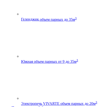
3
Геленджик
объем парных до 35м
3
Южная
объем парных от 9 до 35м
3
Электропечь VIVARTE
объем парных до 20м