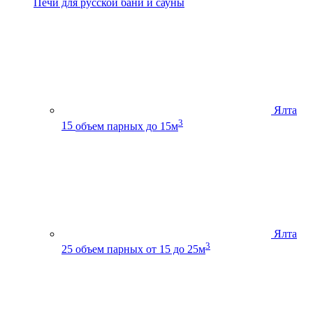
Печи для русской бани и сауны
Ялта
3
15
объем парных до 15м
Ялта
3
25
объем парных от 15 до 25м