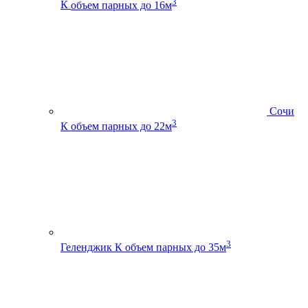
3
К
объем парных до 16м
Сочи
3
К
объем парных до 22м
3
Геленджик К
объем парных до 35м