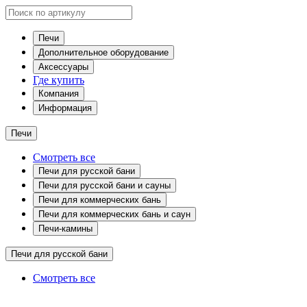
Печи
Дополнительное оборудование
Аксессуары
Где купить
Компания
Информация
Печи
Смотреть все
Печи для русской бани
Печи для русской бани и сауны
Печи для коммерческих бань
Печи для коммерческих бань и саун
Печи-камины
Печи для русской бани
Смотреть все