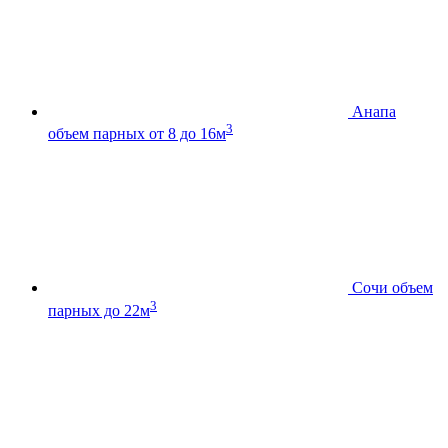
Анапа
3
объем парных от 8 до 16м
Сочи
объем
3
парных до 22м