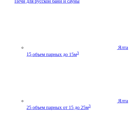
Печи для русской бани и сауны
Ялта
3
15
объем парных до 15м
Ялта
3
25
объем парных от 15 до 25м