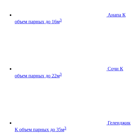
Анапа К
3
объем парных до 16м
Сочи К
3
объем парных до 22м
Геленджик
3
К
объем парных до 35м