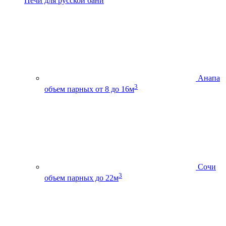
Печи для русской бани
Анапа
3
объем парных от 8 до 16м
Сочи
3
объем парных до 22м