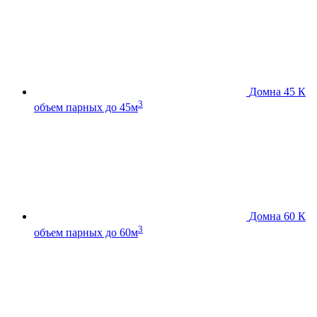
Домна 45 К
3
объем парных до 45м
Домна 60 К
3
объем парных до 60м