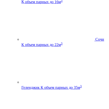
3
К
объем парных до 16м
Сочи
3
К
объем парных до 22м
3
Геленджик К
объем парных до 35м