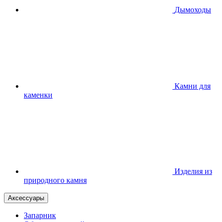
Дымоходы
Камни для
каменки
Изделия из
природного камня
Аксессуары
Запарник