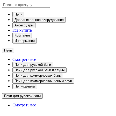
Печи
Дополнительное оборудование
Аксессуары
Где купить
Компания
Информация
Печи
Смотреть все
Печи для русской бани
Печи для русской бани и сауны
Печи для коммерческих бань
Печи для коммерческих бань и саун
Печи-камины
Печи для русской бани
Смотреть все