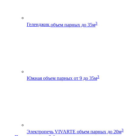
3
Геленджик
объем парных до 35м
3
Южная
объем парных от 9 до 35м
3
Электропечь VIVARTE
объем парных до 20м