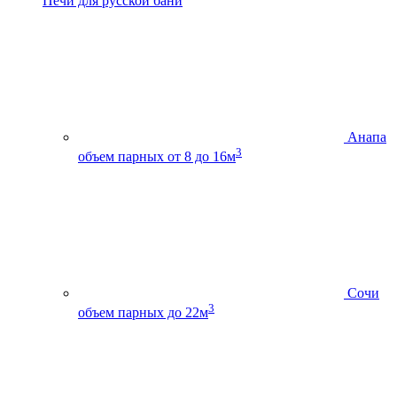
Печи для русской бани
Анапа
3
объем парных от 8 до 16м
Сочи
3
объем парных до 22м