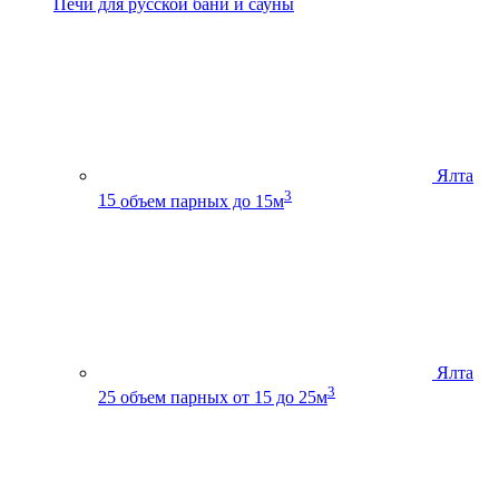
Печи для русской бани и сауны
Ялта
3
15
объем парных до 15м
Ялта
3
25
объем парных от 15 до 25м