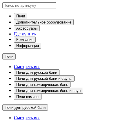
Печи
Дополнительное оборудование
Аксессуары
Где купить
Компания
Информация
Печи
Смотреть все
Печи для русской бани
Печи для русской бани и сауны
Печи для коммерческих бань
Печи для коммерческих бань и саун
Печи-камины
Печи для русской бани
Смотреть все