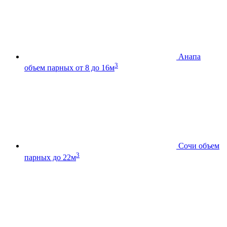
Анапа
3
объем парных от 8 до 16м
Сочи
объем
3
парных до 22м