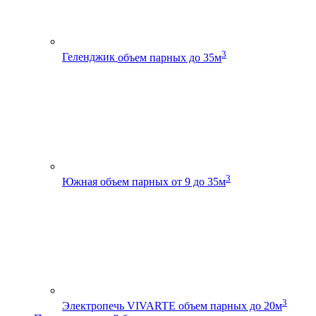
3
Геленджик
объем парных до 35м
3
Южная
объем парных от 9 до 35м
3
Электропечь VIVARTE
объем парных до 20м