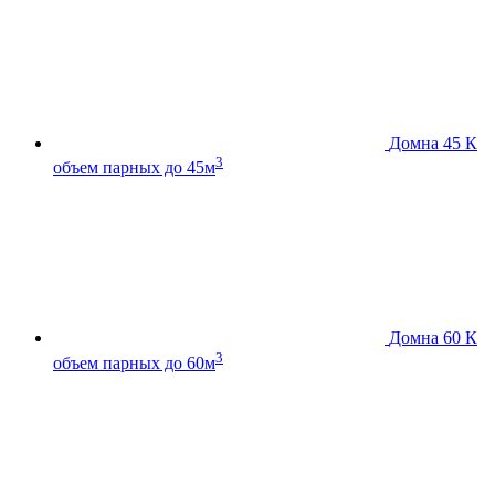
Домна 45 К
3
объем парных до 45м
Домна 60 К
3
объем парных до 60м