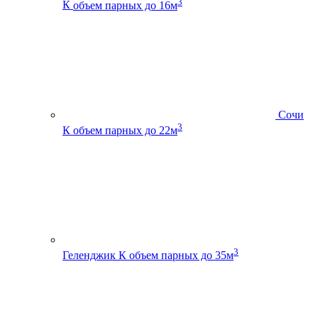
3
К
объем парных до 16м
Сочи
3
К
объем парных до 22м
3
Геленджик К
объем парных до 35м