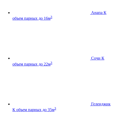
Анапа К
3
объем парных до 16м
Сочи К
3
объем парных до 22м
Геленджик
3
К
объем парных до 35м