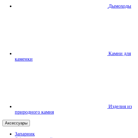
Дымоходы
Камни для
каменки
Изделия из
природного камня
Аксессуары
Запарник