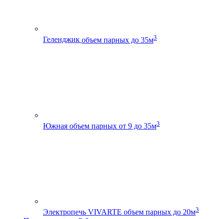
3
Геленджик
объем парных до 35м
3
Южная
объем парных от 9 до 35м
3
Электропечь VIVARTE
объем парных до 20м