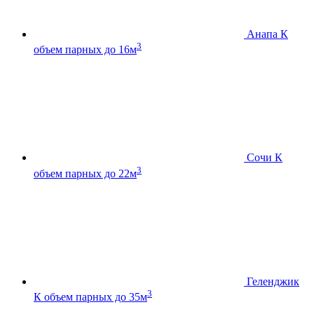
Анапа К
3
объем парных до 16м
Сочи К
3
объем парных до 22м
Геленджик
3
К
объем парных до 35м