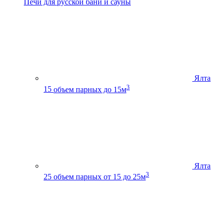
Печи для русской бани и сауны
Ялта
3
15
объем парных до 15м
Ялта
3
25
объем парных от 15 до 25м