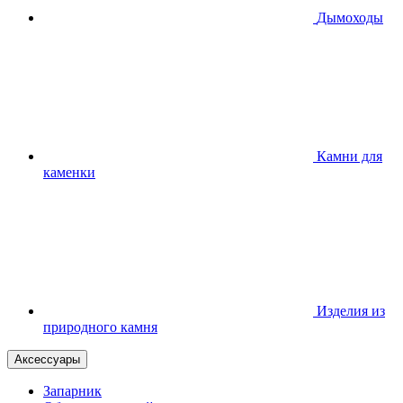
Дымоходы
Камни для
каменки
Изделия из
природного камня
Аксессуары
Запарник