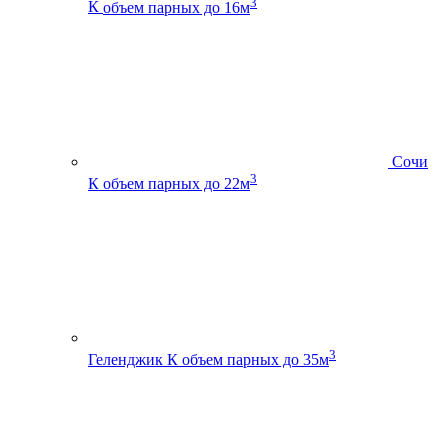
3
К
объем парных до 16м
Сочи
3
К
объем парных до 22м
3
Геленджик К
объем парных до 35м