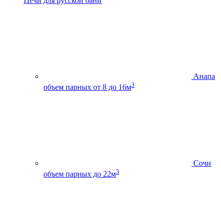
Печи для русской бани
Анапа
3
объем парных от 8 до 16м
Сочи
3
объем парных до 22м