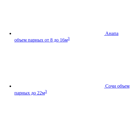
Анапа
3
объем парных от 8 до 16м
Сочи
объем
3
парных до 22м