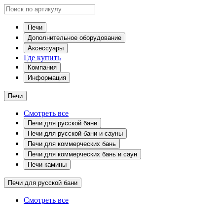
Печи
Дополнительное оборудование
Аксессуары
Где купить
Компания
Информация
Печи
Смотреть все
Печи для русской бани
Печи для русской бани и сауны
Печи для коммерческих бань
Печи для коммерческих бань и саун
Печи-камины
Печи для русской бани
Смотреть все