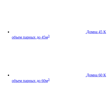
Домна 45 К
3
объем парных до 45м
Домна 60 К
3
объем парных до 60м