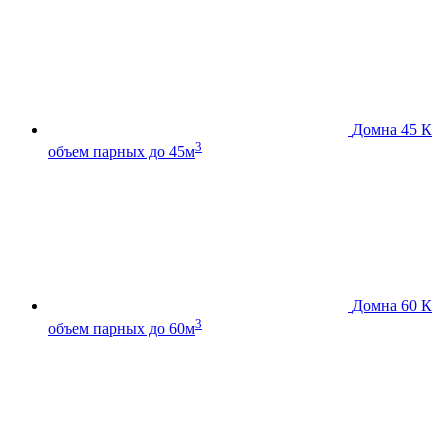
Домна 45 К
3
объем парных до 45м
Домна 60 К
3
объем парных до 60м