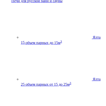
Печи для русской бани и сауны
Ялта
3
15
объем парных до 15м
Ялта
3
25
объем парных от 15 до 25м