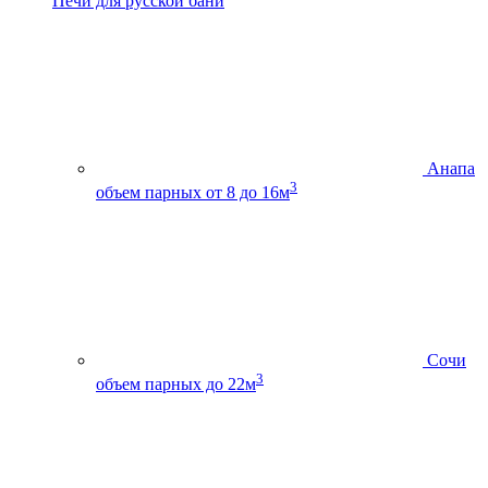
Печи для русской бани
Анапа
3
объем парных от 8 до 16м
Сочи
3
объем парных до 22м