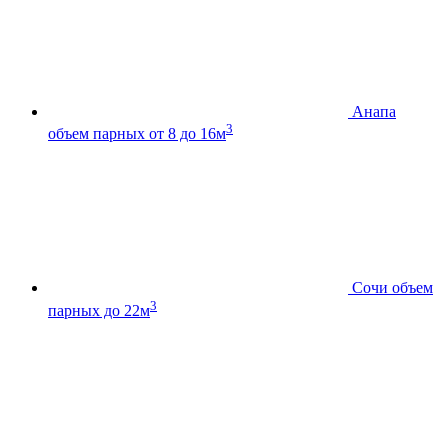
Анапа
3
объем парных от 8 до 16м
Сочи
объем
3
парных до 22м