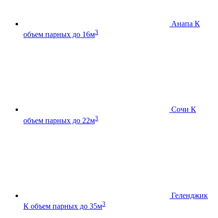
Анапа К
3
объем парных до 16м
Сочи К
3
объем парных до 22м
Геленджик
3
К
объем парных до 35м