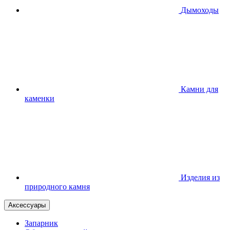
Дымоходы
Камни для
каменки
Изделия из
природного камня
Аксессуары
Запарник