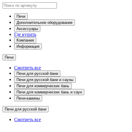
Печи
Дополнительное оборудование
Аксессуары
Где купить
Компания
Информация
Печи
Смотреть все
Печи для русской бани
Печи для русской бани и сауны
Печи для коммерческих бань
Печи для коммерческих бань и саун
Печи-камины
Печи для русской бани
Смотреть все