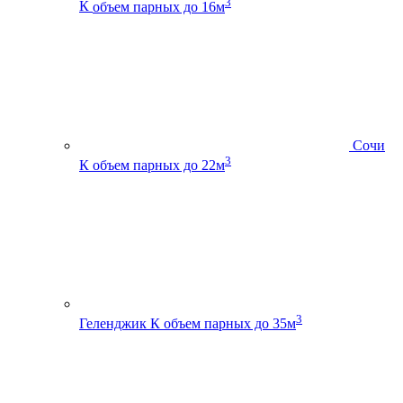
3
К
объем парных до 16м
Сочи
3
К
объем парных до 22м
3
Геленджик К
объем парных до 35м