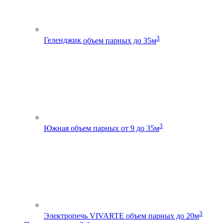
3
Геленджик
объем парных до 35м
3
Южная
объем парных от 9 до 35м
3
Электропечь VIVARTE
объем парных до 20м