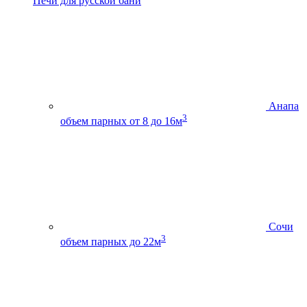
Печи для русской бани
Анапа
3
объем парных от 8 до 16м
Сочи
3
объем парных до 22м