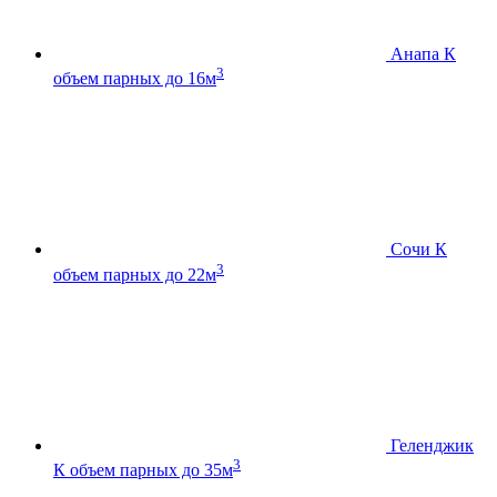
Анапа К
3
объем парных до 16м
Сочи К
3
объем парных до 22м
Геленджик
3
К
объем парных до 35м