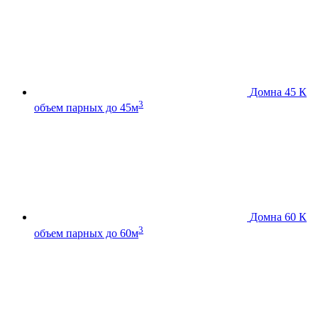
Домна 45 К
3
объем парных до 45м
Домна 60 К
3
объем парных до 60м