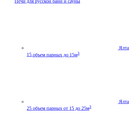
Печи для русской бани и сауны
Ялта
3
15
объем парных до 15м
Ялта
3
25
объем парных от 15 до 25м