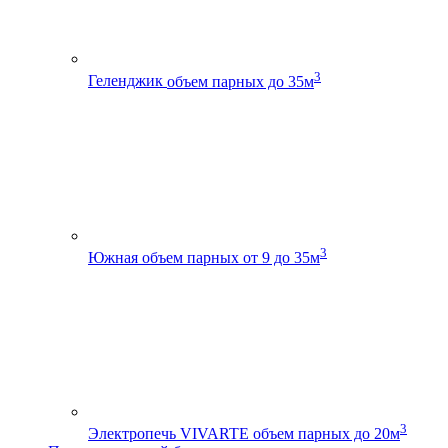
3
Геленджик
объем парных до 35м
3
Южная
объем парных от 9 до 35м
3
Электропечь VIVARTE
объем парных до 20м