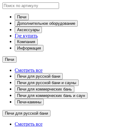
Печи
Дополнительное оборудование
Аксессуары
Где купить
Компания
Информация
Печи
Смотреть все
Печи для русской бани
Печи для русской бани и сауны
Печи для коммерческих бань
Печи для коммерческих бань и саун
Печи-камины
Печи для русской бани
Смотреть все