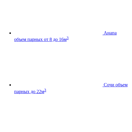
Анапа
3
объем парных от 8 до 16м
Сочи
объем
3
парных до 22м