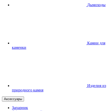
Дымоходы
Камни для
каменки
Изделия из
природного камня
Аксессуары
Запарник