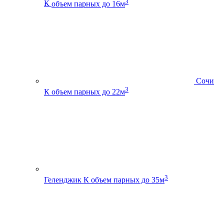
3
К
объем парных до 16м
Сочи
3
К
объем парных до 22м
3
Геленджик К
объем парных до 35м