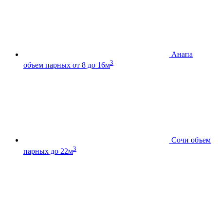
Анапа
3
объем парных от 8 до 16м
Сочи
объем
3
парных до 22м