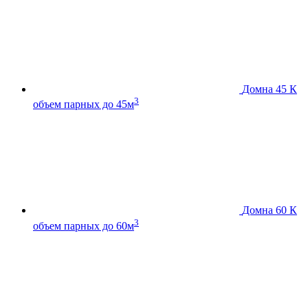
Домна 45 К
3
объем парных до 45м
Домна 60 К
3
объем парных до 60м