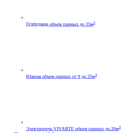
3
Геленджик
объем парных до 35м
3
Южная
объем парных от 9 до 35м
3
Электропечь VIVARTE
объем парных до 20м