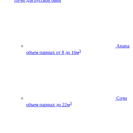
Печи для русской бани
Анапа
3
объем парных от 8 до 16м
Сочи
3
объем парных до 22м