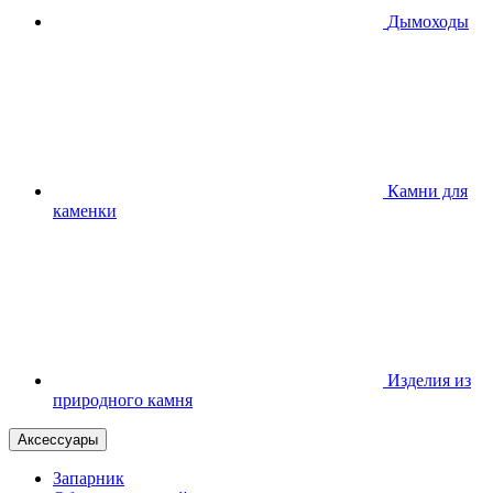
Дымоходы
Камни для
каменки
Изделия из
природного камня
Аксессуары
Запарник