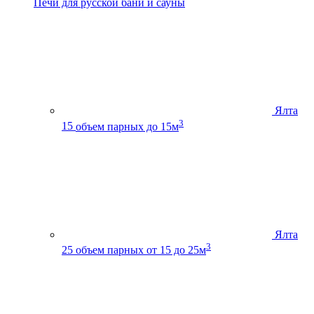
Печи для русской бани и сауны
Ялта
3
15
объем парных до 15м
Ялта
3
25
объем парных от 15 до 25м