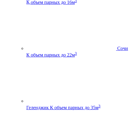
3
К
объем парных до 16м
Сочи
3
К
объем парных до 22м
3
Геленджик К
объем парных до 35м