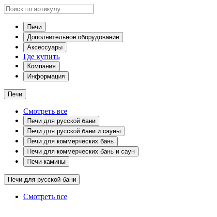
Печи
Дополнительное оборудование
Аксессуары
Где купить
Компания
Информация
Печи
Смотреть все
Печи для русской бани
Печи для русской бани и сауны
Печи для коммерческих бань
Печи для коммерческих бань и саун
Печи-камины
Печи для русской бани
Смотреть все