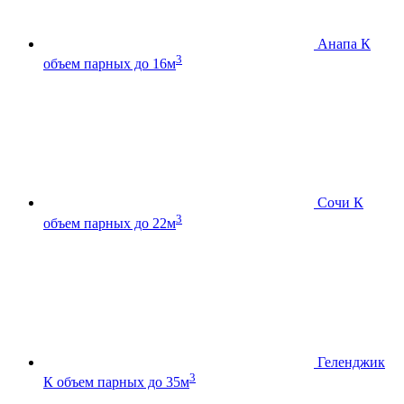
Анапа К
3
объем парных до 16м
Сочи К
3
объем парных до 22м
Геленджик
3
К
объем парных до 35м