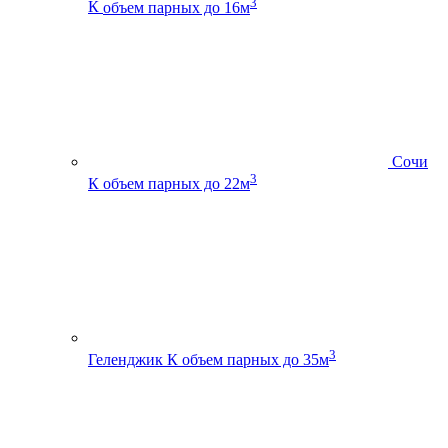
3
К
объем парных до 16м
Сочи
3
К
объем парных до 22м
3
Геленджик К
объем парных до 35м