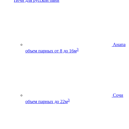
Печи для русской бани
Анапа
3
объем парных от 8 до 16м
Сочи
3
объем парных до 22м