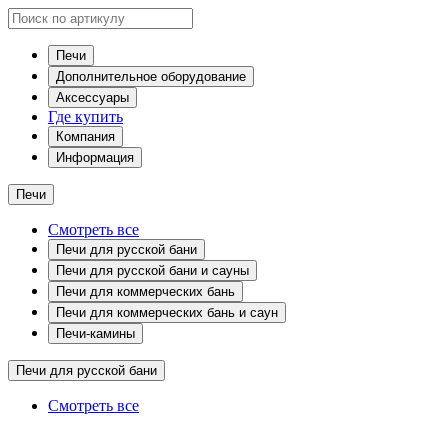
Печи
Дополнительное оборудование
Аксессуары
Где купить
Компания
Информация
Печи
Смотреть все
Печи для русской бани
Печи для русской бани и сауны
Печи для коммерческих бань
Печи для коммерческих бань и саун
Печи-камины
Печи для русской бани
Смотреть все