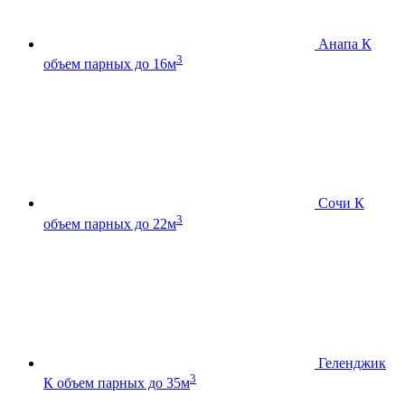
Анапа К
3
объем парных до 16м
Сочи К
3
объем парных до 22м
Геленджик
3
К
объем парных до 35м