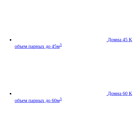
Домна 45 К
3
объем парных до 45м
Домна 60 К
3
объем парных до 60м