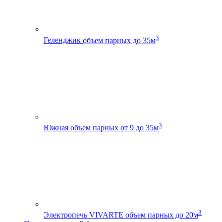
3
Геленджик
объем парных до 35м
3
Южная
объем парных от 9 до 35м
3
Электропечь VIVARTE
объем парных до 20м