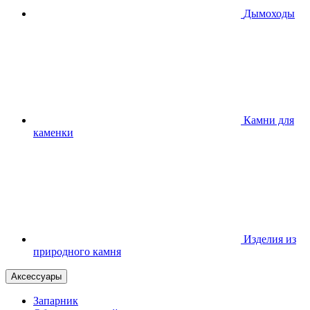
Дымоходы
Камни для
каменки
Изделия из
природного камня
Аксессуары
Запарник