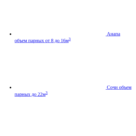
Анапа
3
объем парных от 8 до 16м
Сочи
объем
3
парных до 22м