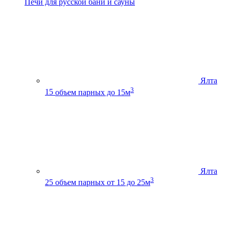
Печи для русской бани и сауны
Ялта
3
15
объем парных до 15м
Ялта
3
25
объем парных от 15 до 25м