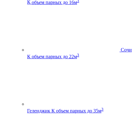
3
К
объем парных до 16м
Сочи
3
К
объем парных до 22м
3
Геленджик К
объем парных до 35м