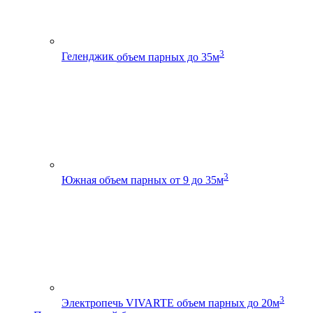
3
Геленджик
объем парных до 35м
3
Южная
объем парных от 9 до 35м
3
Электропечь VIVARTE
объем парных до 20м