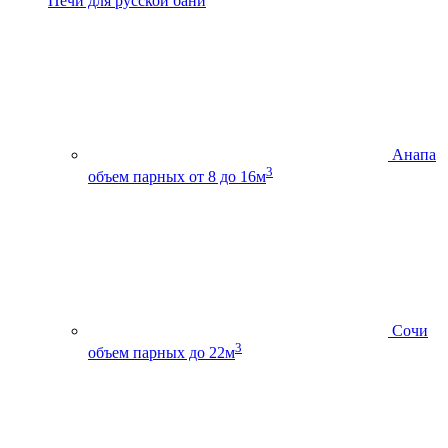
Печи для русской бани
Анапа
3
объем парных от 8 до 16м
Сочи
3
объем парных до 22м