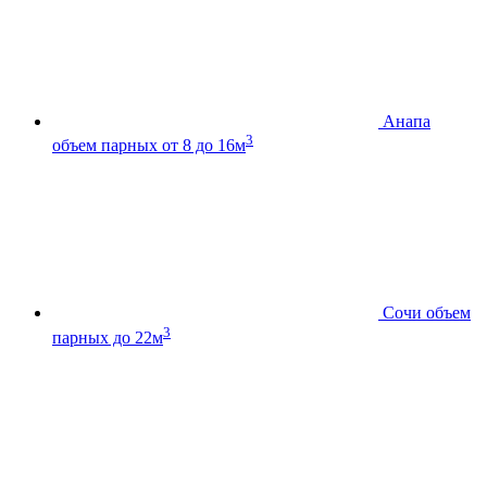
Анапа
3
объем парных от 8 до 16м
Сочи
объем
3
парных до 22м