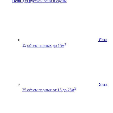
Печи для русской бани и сауны
Ялта
3
15
объем парных до 15м
Ялта
3
25
объем парных от 15 до 25м