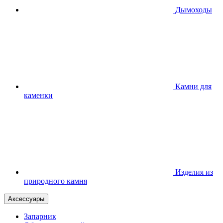
Дымоходы
Камни для
каменки
Изделия из
природного камня
Аксессуары
Запарник