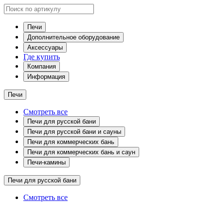
Печи
Дополнительное оборудование
Аксессуары
Где купить
Компания
Информация
Печи
Смотреть все
Печи для русской бани
Печи для русской бани и сауны
Печи для коммерческих бань
Печи для коммерческих бань и саун
Печи-камины
Печи для русской бани
Смотреть все