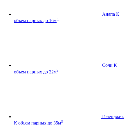
Анапа К
3
объем парных до 16м
Сочи К
3
объем парных до 22м
Геленджик
3
К
объем парных до 35м