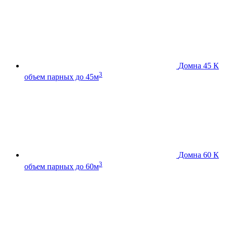
Домна 45 К
3
объем парных до 45м
Домна 60 К
3
объем парных до 60м