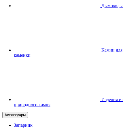
Дымоходы
Камни для
каменки
Изделия из
природного камня
Аксессуары
Запарник