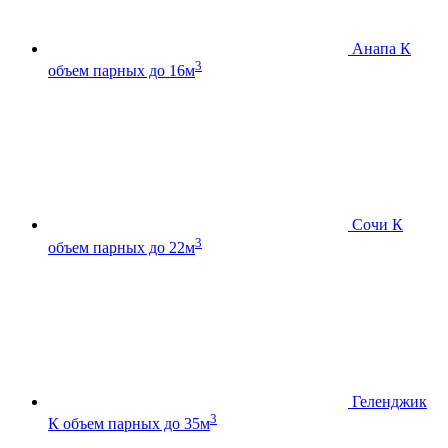
Анапа К
3
объем парных до 16м
Сочи К
3
объем парных до 22м
Геленджик
3
К
объем парных до 35м