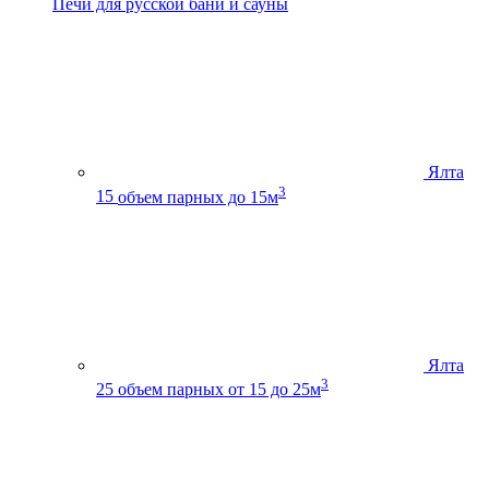
Печи для русской бани и сауны
Ялта
3
15
объем парных до 15м
Ялта
3
25
объем парных от 15 до 25м