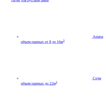
Печи для русской бани
Анапа
3
объем парных от 8 до 16м
Сочи
3
объем парных до 22м