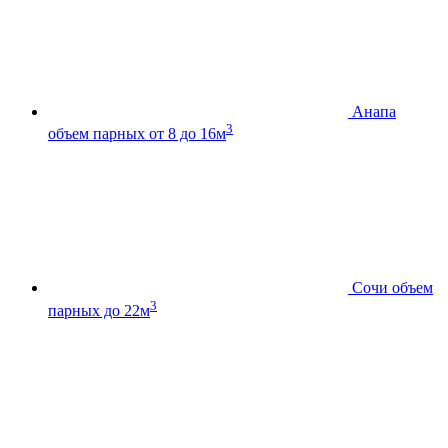
Анапа
3
объем парных от 8 до 16м
Сочи
объем
3
парных до 22м