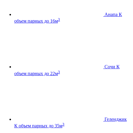
Анапа К
3
объем парных до 16м
Сочи К
3
объем парных до 22м
Геленджик
3
К
объем парных до 35м