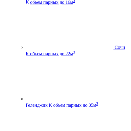
3
К
объем парных до 16м
Сочи
3
К
объем парных до 22м
3
Геленджик К
объем парных до 35м