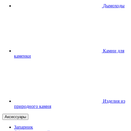
Дымоходы
Камни для
каменки
Изделия из
природного камня
Аксессуары
Запарник