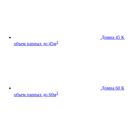
Домна 45 К
3
объем парных до 45м
Домна 60 К
3
объем парных до 60м