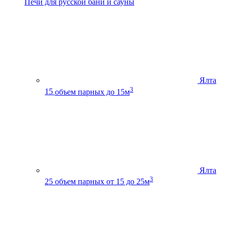
Печи для русской бани и сауны
Ялта
3
15
объем парных до 15м
Ялта
3
25
объем парных от 15 до 25м