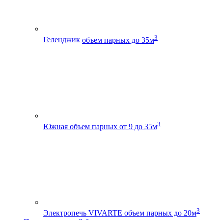
3
Геленджик
объем парных до 35м
3
Южная
объем парных от 9 до 35м
3
Электропечь VIVARTE
объем парных до 20м