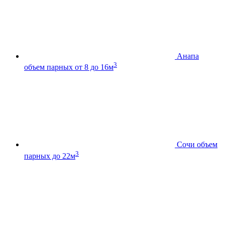
Анапа
3
объем парных от 8 до 16м
Сочи
объем
3
парных до 22м