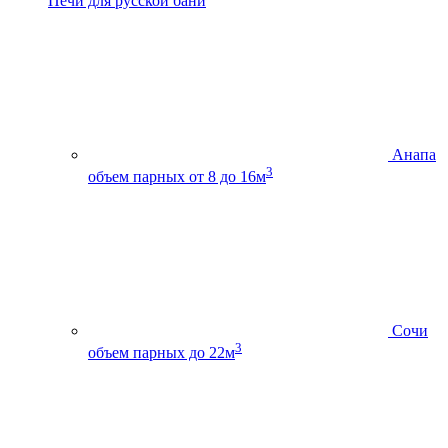
Печи для русской бани
Анапа
3
объем парных от 8 до 16м
Сочи
3
объем парных до 22м