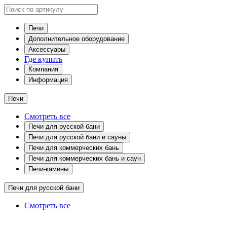
Печи
Дополнительное оборудование
Аксессуары
Где купить
Компания
Информация
Печи
Смотреть все
Печи для русской бани
Печи для русской бани и сауны
Печи для коммерческих бань
Печи для коммерческих бань и саун
Печи-камины
Печи для русской бани
Смотреть все