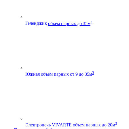
3
Геленджик
объем парных до 35м
3
Южная
объем парных от 9 до 35м
3
Электропечь VIVARTE
объем парных до 20м