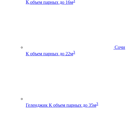
3
К
объем парных до 16м
Сочи
3
К
объем парных до 22м
3
Геленджик К
объем парных до 35м