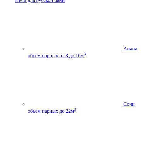
Печи для русской бани
Анапа
3
объем парных от 8 до 16м
Сочи
3
объем парных до 22м