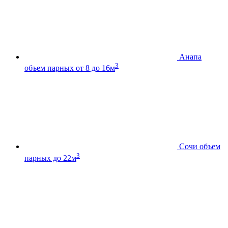
Анапа
3
объем парных от 8 до 16м
Сочи
объем
3
парных до 22м