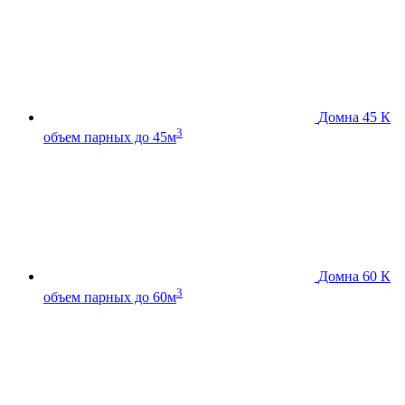
Домна 45 К
3
объем парных до 45м
Домна 60 К
3
объем парных до 60м