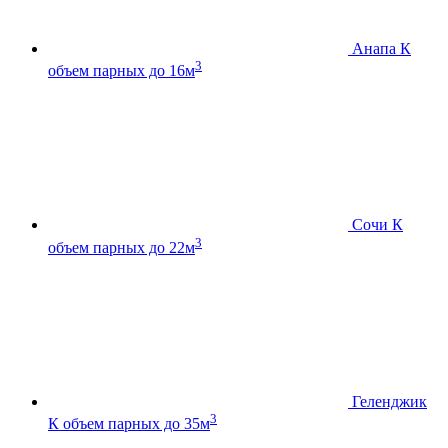
Анапа К
3
объем парных до 16м
Сочи К
3
объем парных до 22м
Геленджик
3
К
объем парных до 35м