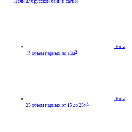
Печи для русской бани и сауны
Ялта
3
15
объем парных до 15м
Ялта
3
25
объем парных от 15 до 25м