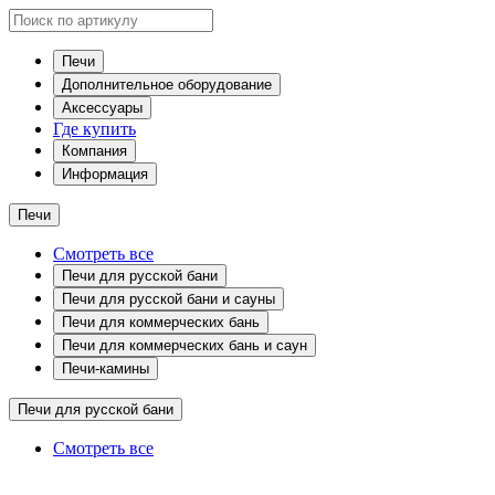
Печи
Дополнительное оборудование
Аксессуары
Где купить
Компания
Информация
Печи
Смотреть все
Печи для русской бани
Печи для русской бани и сауны
Печи для коммерческих бань
Печи для коммерческих бань и саун
Печи-камины
Печи для русской бани
Смотреть все