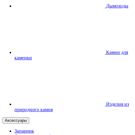
Дымоходы
Камни для
каменки
Изделия из
природного камня
Аксессуары
Запарник