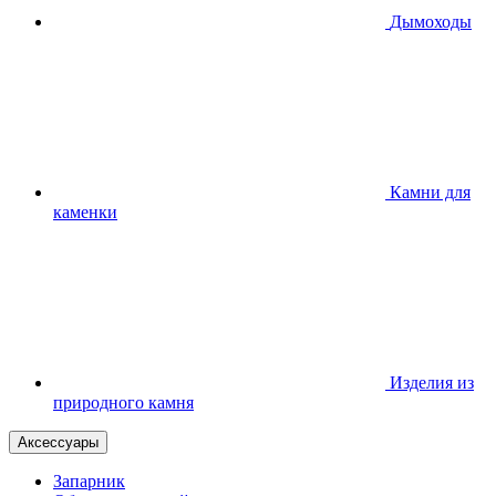
Дымоходы
Камни для
каменки
Изделия из
природного камня
Аксессуары
Запарник