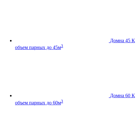
Домна 45 К
3
объем парных до 45м
Домна 60 К
3
объем парных до 60м