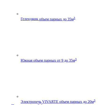
3
Геленджик
объем парных до 35м
3
Южная
объем парных от 9 до 35м
3
Электропечь VIVARTE
объем парных до 20м