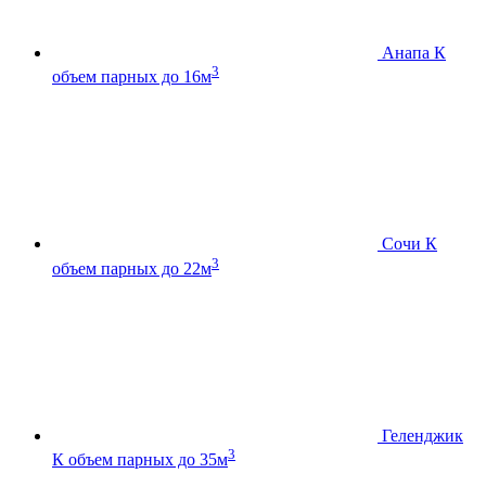
Анапа К
3
объем парных до 16м
Сочи К
3
объем парных до 22м
Геленджик
3
К
объем парных до 35м