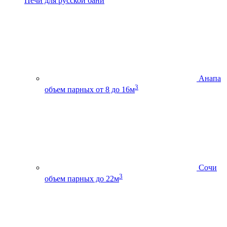
Печи для русской бани
Анапа
3
объем парных от 8 до 16м
Сочи
3
объем парных до 22м