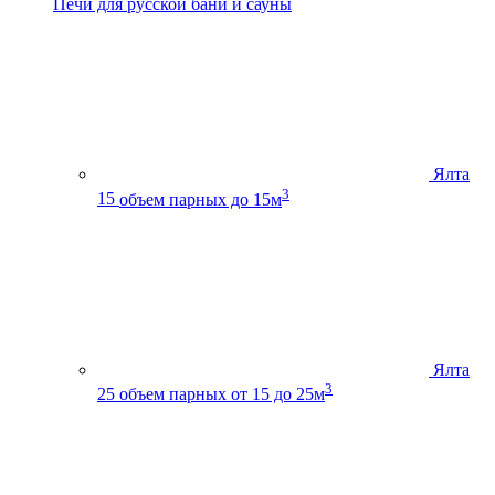
Печи для русской бани и сауны
Ялта
3
15
объем парных до 15м
Ялта
3
25
объем парных от 15 до 25м