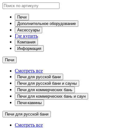
Печи
Дополнительное оборудование
Аксессуары
Где купить
Компания
Информация
Печи
Смотреть все
Печи для русской бани
Печи для русской бани и сауны
Печи для коммерческих бань
Печи для коммерческих бань и саун
Печи-камины
Печи для русской бани
Смотреть все