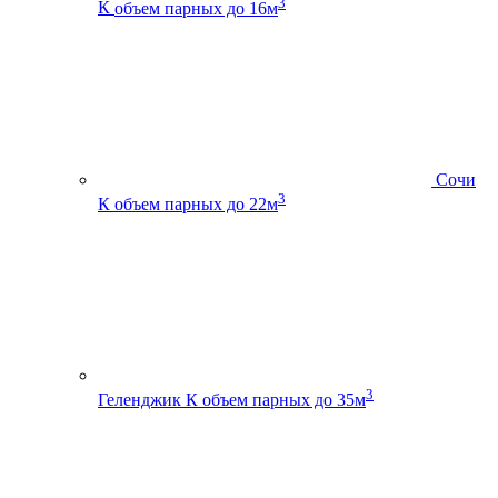
3
К
объем парных до 16м
Сочи
3
К
объем парных до 22м
3
Геленджик К
объем парных до 35м