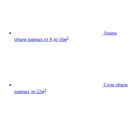
Анапа
3
объем парных от 8 до 16м
Сочи
объем
3
парных до 22м