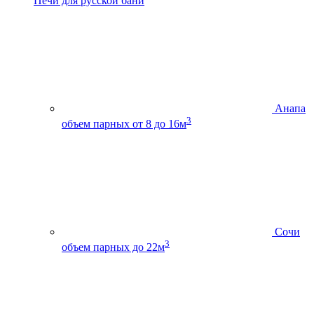
Печи для русской бани
Анапа
3
объем парных от 8 до 16м
Сочи
3
объем парных до 22м