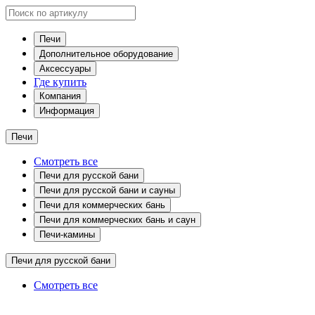
Печи
Дополнительное оборудование
Аксессуары
Где купить
Компания
Информация
Печи
Смотреть все
Печи для русской бани
Печи для русской бани и сауны
Печи для коммерческих бань
Печи для коммерческих бань и саун
Печи-камины
Печи для русской бани
Смотреть все