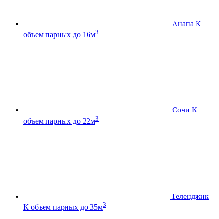
Анапа К
3
объем парных до 16м
Сочи К
3
объем парных до 22м
Геленджик
3
К
объем парных до 35м