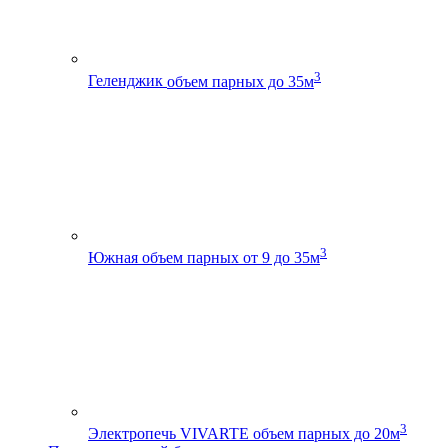
3
Геленджик
объем парных до 35м
3
Южная
объем парных от 9 до 35м
3
Электропечь VIVARTE
объем парных до 20м