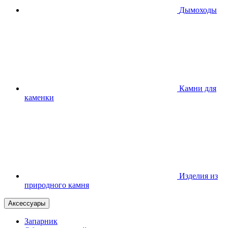
Дымоходы
Камни для
каменки
Изделия из
природного камня
Аксессуары
Запарник