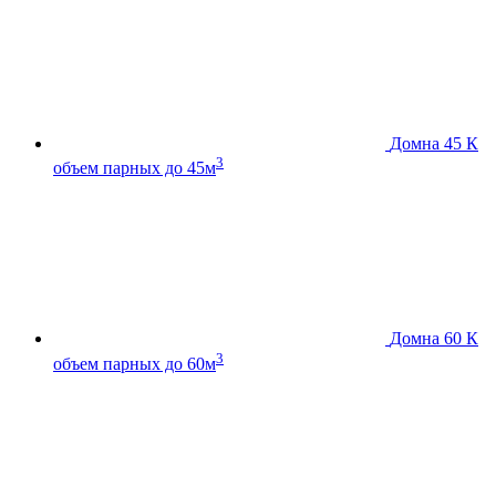
Домна 45 К
3
объем парных до 45м
Домна 60 К
3
объем парных до 60м