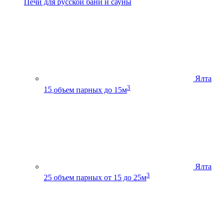
Печи для русской бани и сауны
Ялта
3
15
объем парных до 15м
Ялта
3
25
объем парных от 15 до 25м