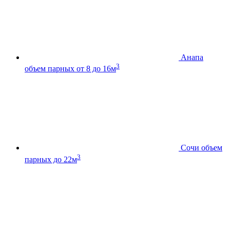
Анапа
3
объем парных от 8 до 16м
Сочи
объем
3
парных до 22м