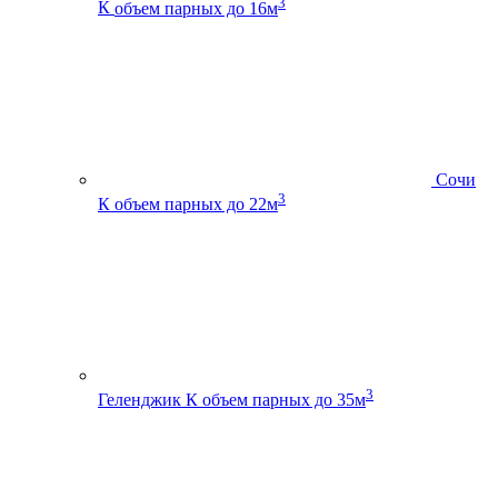
3
К
объем парных до 16м
Сочи
3
К
объем парных до 22м
3
Геленджик К
объем парных до 35м